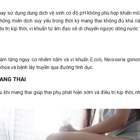
 hay sử dụng dung dịch vệ sinh có độ pH không phù hợp khiến mô
ệ thống miễn dịch suy yếu trong thời kỳ mang thai không đủ khả n
trị kịp thời, vi khuẩn từ âm đạo sẽ di chuyển ngược dòng nước ti
làm tăng nguy cơ nhiễm nấm và vi khuẩn E.coli, Neisseria gono
 khoa và bệnh lây truyền qua đường tình dục
MANG THAI
ệu khi mang thai giúp thai phụ phát hiện sớm và điều trị kịp thờ