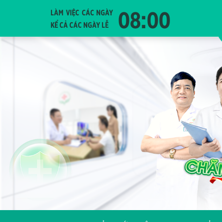
08:00
LÀM VIỆC CÁC NGÀY
KỂ CẢ CÁC NGÀY LỄ