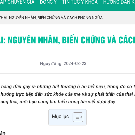
ĐÁP CHUYÊN GIA
ĐÔNG Y
TIN TỨC Y KHOA
HƯỚNG DẪN K
G THAI: NGUYÊN NHÂN, BIẾN CHỨNG VÀ CÁCH PHÒNG NGỪA
HAI: NGUYÊN NHÂN, BIẾN CHỨNG VÀ CÁ
Ngày đăng: 2024-03-23
 hàng đầu gây ra những bất thường ở hệ tiết niệu, trong đó có t
 hưởng trực tiếp đến sức khỏe của mẹ và sự phát triển của thai 
mang thai, mời bạn cùng tìm hiểu trong bài viết dưới đây
.
Mục lục:
Ì?