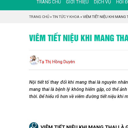
TRANG CHỦ
GIỚI THIỆU
DỊCH VỤ
HỎI 
TRANG CHỦ
»
TIN TỨC Y KHOA
»
VIÊM TIẾT NIỆU KHI MAN
VIÊM TIẾT NIỆU KHI MANG T
Tạ Thị Hồng Duyên
Nội tiết tố thay đổi khi mang thai là nguyên nhân
mang thai là bệnh lý không hiếm gặp, có thể ảnh
thời. Để hiểu rõ hơn về viêm đường tiết niệu khi 
VIÊM TIẾT NIỆU KHI MANG THAI LÀ G