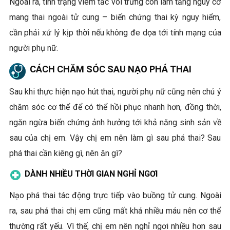
Ngoài ra, tình trạng viêm tắc vòi trứng còn làm tăng nguy cơ
mang thai ngoài tử cung – biến chứng thai kỳ nguy hiểm,
cần phải xử lý kịp thời nếu không đe dọa tới tính mạng của
người phụ nữ.
CÁCH CHĂM SÓC SAU NẠO PHÁ THAI
Sau khi thực hiện nạo hút thai, người phụ nữ cũng nên chú ý
chăm sóc cơ thể để có thể hồi phục nhanh hơn, đồng thời,
ngăn ngừa biến chứng ảnh hưởng tới khả năng sinh sản về
sau của chị em. Vậy chị em nên làm gì sau phá thai? Sau
phá thai cần kiêng gì, nên ăn gì?
DÀNH NHIỀU THỜI GIAN NGHỈ NGƠI
Nạo phá thai tác động trực tiếp vào buồng tử cung. Ngoài
ra, sau phá thai chị em cũng mất khá nhiều máu nên cơ thể
thường rất yếu. Vì thế, chị em nên nghỉ ngơi nhiều hơn sau