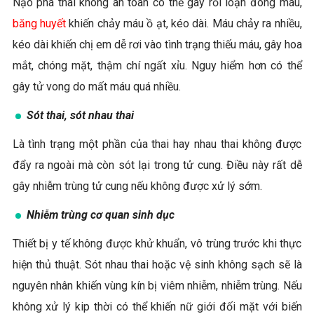
Nạo phá thai không an toàn có thể gây rối loạn đông máu,
băng huyết
khiến chảy máu ồ ạt, kéo dài. Máu chảy ra nhiều,
kéo dài khiến chị em dễ rơi vào tình trạng thiếu máu, gây hoa
mắt, chóng mặt, thậm chí ngất xỉu. Nguy hiểm hơn có thể
gây tử vong do mất máu quá nhiều.
Sót thai, sót nhau thai
Là tình trạng một phần của thai hay nhau thai không được
đẩy ra ngoài mà còn sót lại trong tử cung. Điều này rất dễ
gây nhiễm trùng tử cung nếu không được xử lý sớm.
Nhiễm trùng cơ quan sinh dục
Thiết bị y tế không được khử khuẩn, vô trùng trước khi thực
hiện thủ thuật. Sót nhau thai hoặc vệ sinh không sạch sẽ là
nguyên nhân khiến vùng kín bị viêm nhiễm, nhiễm trùng. Nếu
không xử lý kip thời có thể khiến nữ giới đối mặt với biến