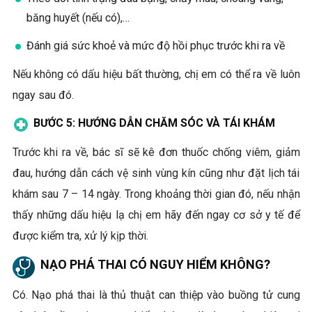
băng huyết (nếu có),…
Đánh giá sức khoẻ và mức độ hồi phục trước khi ra về
Nếu không có dấu hiệu bất thường, chị em có thể ra về luôn
ngay sau đó.
BƯỚC 5: HƯỚNG DẪN CHĂM SÓC VÀ TÁI KHÁM
Trước khi ra về, bác sĩ sẽ kê đơn thuốc chống viêm, giảm
đau, hướng dẫn cách vệ sinh vùng kín cũng như đặt lịch tái
khám sau 7 – 14 ngày. Trong khoảng thời gian đó, nếu nhận
thấy những dấu hiệu lạ chị em hãy đến ngay cơ sở y tế để
được kiểm tra, xử lý kịp thời.
NẠO PHÁ THAI CÓ NGUY HIỂM KHÔNG?
Có. Nạo phá thai là thủ thuật can thiệp vào buồng tử cung