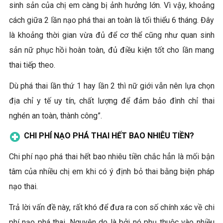
sinh sản của chị em càng bị ảnh hưởng lớn. Vì vậy, khoảng
cách giữa 2 lần nạo phá thai an toàn là tối thiểu 6 tháng. Đây
là khoảng thời gian vừa đủ để cơ thể cũng như quan sinh
sản nữ phục hồi hoàn toàn, đủ điều kiện tốt cho lần mang
thai tiếp theo.
Dù phá thai lần thứ 1 hay lần 2 thì nữ giới vẫn nên lựa chọn
địa chỉ y tế uy tín, chất lượng để đảm bảo đình chỉ thai
nghén an toàn, thành công”.
CHI PHÍ NẠO PHÁ THAI HẾT BAO NHIÊU TIỀN?
Chi phí nạo phá thai hết bao nhiêu tiền chắc hẳn là mối bận
tâm của nhiều chị em khi có ý định bỏ thai bằng biện pháp
nạo thai.
Trả lời vấn đề này, rất khó để đưa ra con số chính xác về chi
phí nạo phá thai. Nguyên do là bởi nó phụ thuộc vào nhiều