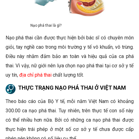
Nạo phá thai là gì?
Nạo phá thai cần được thực hiện bởi bác sĩ có chuyên môn
giỏi, tay nghề cao trong môi trường y tế vô khuẩn, vô trùng.
Điều này nhằm đảm bảo an toàn và hiệu quả của ca phá
thai. Vì vậy, nữ giới nên lựa chọn nạo phá thai tại cơ sở y tế
uy tín,
địa chỉ phá thai
chất lượng tốt.
THỰC TRẠNG NẠO PHÁ THAI Ở VIỆT NAM
Theo báo cáo của Bộ Y tế, mỗi năm Việt Nam có khoảng
300.00 ca nạo phá thai. Tuy nhiên, trên thực tế con số này
có thể nhiều hơn nữa. Bởi có những ca nạo phá thai được
thực hiện trái phép ở một số cơ sở y tế chưa được cấp
phép nên không có số liệu cụ thể.