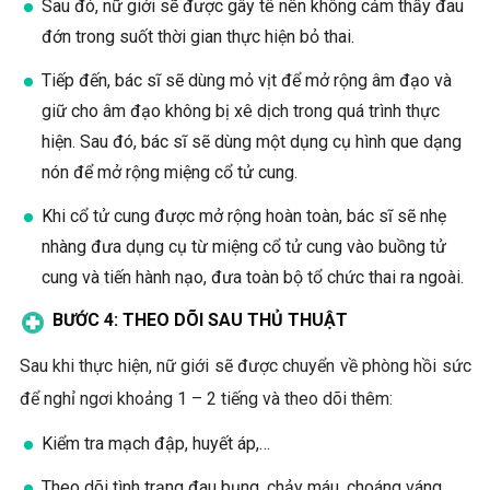
Sau đó, nữ giới sẽ được gây tê nên không cảm thấy đau
đớn trong suốt thời gian thực hiện bỏ thai.
Tiếp đến, bác sĩ sẽ dùng mỏ vịt để mở rộng âm đạo và
giữ cho âm đạo không bị xê dịch trong quá trình thực
hiện. Sau đó, bác sĩ sẽ dùng một dụng cụ hình que dạng
nón để mở rộng miệng cổ tử cung.
Khi cổ tử cung được mở rộng hoàn toàn, bác sĩ sẽ nhẹ
nhàng đưa dụng cụ từ miệng cổ tử cung vào buồng tử
cung và tiến hành nạo, đưa toàn bộ tổ chức thai ra ngoài.
BƯỚC 4: THEO DÕI SAU THỦ THUẬT
Sau khi thực hiện, nữ giới sẽ được chuyển về phòng hồi sức
để nghỉ ngơi khoảng 1 – 2 tiếng và theo dõi thêm:
Kiểm tra mạch đập, huyết áp,…
Theo dõi tình trạng đau bụng, chảy máu, choáng váng,