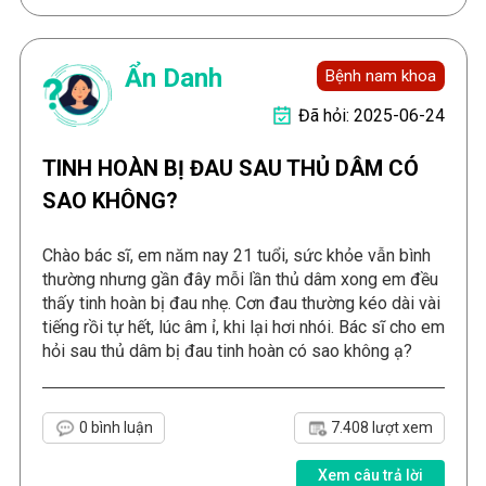
Ẩn Danh
Bệnh nam khoa
Đã hỏi: 2025-06-24
TINH HOÀN BỊ ĐAU SAU THỦ DÂM CÓ
SAO KHÔNG?
Chào bác sĩ, em năm nay 21 tuổi, sức khỏe vẫn bình
thường nhưng gần đây mỗi lần thủ dâm xong em đều
thấy tinh hoàn bị đau nhẹ. Cơn đau thường kéo dài vài
tiếng rồi tự hết, lúc âm ỉ, khi lại hơi nhói. Bác sĩ cho em
hỏi sau thủ dâm bị đau tinh hoàn có sao không ạ?
0 bình luận
7.408 lượt xem
Xem câu trả lời