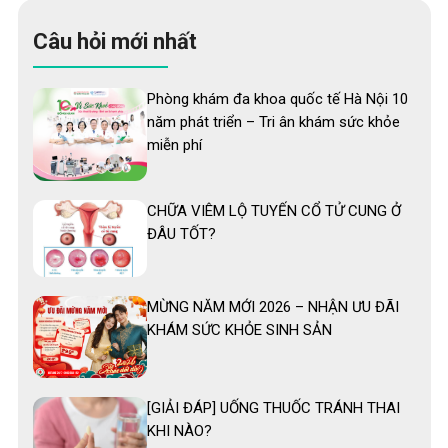
Câu hỏi mới nhất
Phòng khám đa khoa quốc tế Hà Nội 10
năm phát triển – Tri ân khám sức khỏe
miễn phí
CHỮA VIÊM LỘ TUYẾN CỔ TỬ CUNG Ở
ĐÂU TỐT?
MỪNG NĂM MỚI 2026 – NHẬN ƯU ĐÃI
KHÁM SỨC KHỎE SINH SẢN
[GIẢI ĐÁP] UỐNG THUỐC TRÁNH THAI
KHI NÀO?