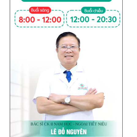
BÁC SĨ CK II NAM HỌC - NGOẠI TIẾT NIỆU
LÊ ĐỖ NGUYÊN