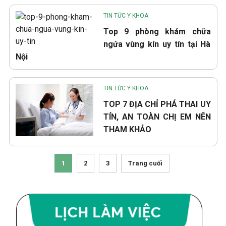
TIN TỨC Y KHOA
Top 9 phòng khám chữa
ngứa vùng kín uy tín tại Hà
Nội
TIN TỨC Y KHOA
TOP 7 ĐỊA CHỈ PHÁ THAI UY
TÍN, AN TOÀN CHỊ EM NÊN
THAM KHẢO
1
2
3
Trang cuối