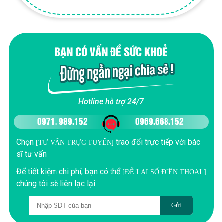
BẠN CÓ VẤN ĐỀ SỨC KHOẺ
Hotline hỗ trợ 24/7
0971. 989.152
0969.668.152
Chọn
trao đổi trực tiếp với bác
[TƯ VẤN TRỰC TUYẾN]
sĩ tư vấn
Để tiết kiệm chi phí, bạn có thể
[ĐỂ LẠI SỐ ĐIỆN THOẠI ]
chúng tôi sẽ liên lạc lại
Gửi