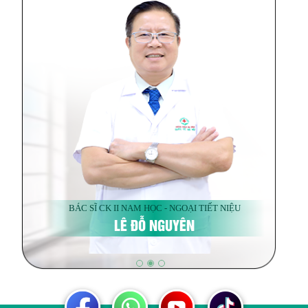
BÁC SĨ CK II NAM HỌC - NGOẠI TIẾT NIỆU
LÊ ĐỖ NGUYÊN