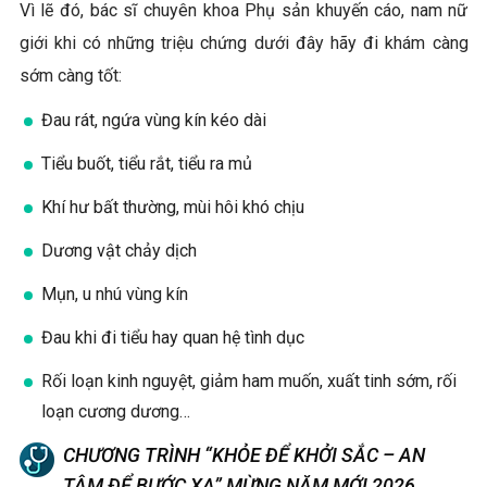
Vì lẽ đó, bác sĩ chuyên khoa Phụ sản khuyến cáo, nam nữ
giới khi có những triệu chứng dưới đây hãy đi khám càng
sớm càng tốt:
Đau rát, ngứa vùng kín kéo dài
Tiểu buốt, tiểu rắt, tiểu ra mủ
Khí hư bất thường, mùi hôi khó chịu
Dương vật chảy dịch
Mụn, u nhú vùng kín
Đau khi đi tiểu hay quan hệ tình dục
Rối loạn kinh nguyệt, giảm ham muốn, xuất tinh sớm, rối
loạn cương dương…
CHƯƠNG TRÌNH “KHỎE ĐỂ KHỞI SẮC – AN
TÂM ĐỂ BƯỚC XA” MỪNG NĂM MỚI 2026