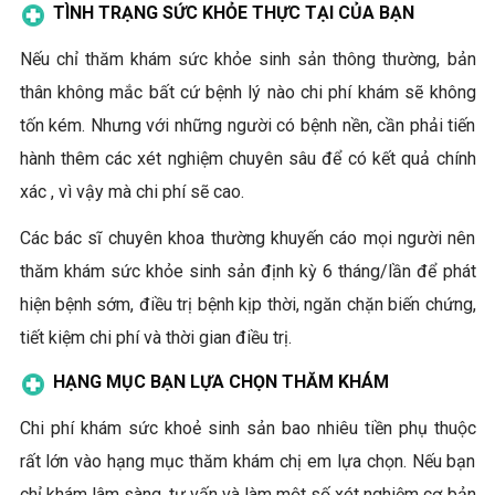
TÌNH TRẠNG SỨC KHỎE THỰC TẠI CỦA BẠN
Nếu chỉ thăm khám sức khỏe sinh sản thông thường, bản
thân không mắc bất cứ bệnh lý nào chi phí khám sẽ không
tốn kém. Nhưng với những người có bệnh nền, cần phải tiến
hành thêm các xét nghiệm chuyên sâu để có kết quả chính
xác , vì vậy mà chi phí sẽ cao.
Các bác sĩ chuyên khoa thường khuyến cáo mọi người nên
thăm khám sức khỏe sinh sản định kỳ 6 tháng/lần để phát
hiện bệnh sớm, điều trị bệnh kịp thời, ngăn chặn biến chứng,
tiết kiệm chi phí và thời gian điều trị.
HẠNG MỤC BẠN LỰA CHỌN THĂM KHÁM
Chi phí khám sức khoẻ sinh sản bao nhiêu tiền phụ thuộc
rất lớn vào hạng mục thăm khám chị em lựa chọn. Nếu bạn
chỉ khám lâm sàng, tư vấn và làm một số xét nghiệm cơ bản