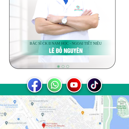
BÁC SĨ CK II NAM HỌC - NGOẠI TIẾT NIỆU
LÊ ĐỖ NGUYÊN