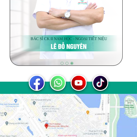
BÁC SĨ CK II NAM HỌC - NGOẠI TIẾT NIỆU
LÊ ĐỖ NGUYÊN