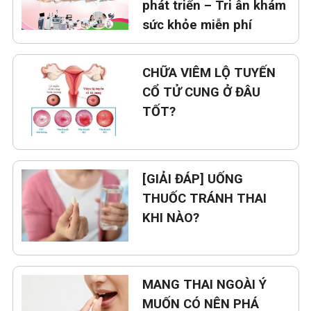
phát triển – Tri ân khám
sức khỏe miễn phí
CHỮA VIÊM LỘ TUYẾN
CỔ TỬ CUNG Ở ĐÂU
TỐT?
[GIẢI ĐÁP] UỐNG
THUỐC TRÁNH THAI
KHI NÀO?
MANG THAI NGOÀI Ý
MUỐN CÓ NÊN PHÁ