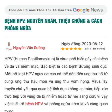
BỆNH HPV: NGUYÊN NHÂN, TRIỆU CHỨNG & CÁCH
PHÒNG NGỪA
Ngày đăng: 2020-06-12
Nguyễn Văn Sướng
5/5 - (1 bình chọn)
HPV (Human Papillomavirus) là virus phổ biến gây các bệnh
về da và niêm mạc, đặc biệt là các bệnh đường sinh dục.
Một số loại HPV nguy cơ cao có thể dẫn đến ung thư cổ tử
cung, ung thư hậu môn và ung thư vòm họng. Virus lây
truyền chủ yếu qua quan hệ tình dục không an toàn, tiếp xúc
trực tiếp với vùng da bị nhiễm hoặc từ mẹ sang con, vì vậy
việc hiểu rõ
bệnh HPV
và phòng ngừa sớm là vô cùng quan
trọng.