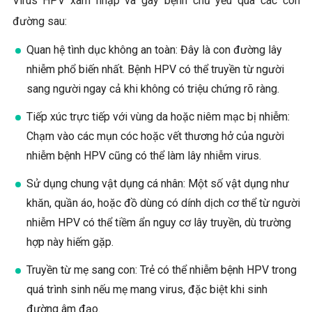
Virus HPV xâm nhập và gây bệnh chủ yếu qua các con
đường sau:
Quan hệ tình dục không an toàn: Đây là con đường lây
nhiễm phổ biến nhất. Bệnh HPV có thể truyền từ người
sang người ngay cả khi không có triệu chứng rõ ràng.
Tiếp xúc trực tiếp với vùng da hoặc niêm mạc bị nhiễm:
Chạm vào các mụn cóc hoặc vết thương hở của người
nhiễm bệnh HPV cũng có thể làm lây nhiễm virus.
Sử dụng chung vật dụng cá nhân: Một số vật dụng như
khăn, quần áo, hoặc đồ dùng có dính dịch cơ thể từ người
nhiễm HPV có thể tiềm ẩn nguy cơ lây truyền, dù trường
hợp này hiếm gặp.
Truyền từ mẹ sang con: Trẻ có thể nhiễm bệnh HPV trong
quá trình sinh nếu mẹ mang virus, đặc biệt khi sinh
đường âm đạo.