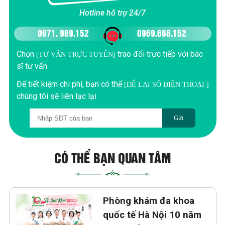
Hotline hỗ trợ 24/7
0971. 989.152
0969.668.152
Chọn
trao đổi trực tiếp với bác
[TƯ VẤN TRỰC TUYẾN]
sĩ tư vấn
Để tiết kiệm chi phí, bạn có thể
[ĐỂ LẠI SỐ ĐIỆN THOẠI ]
chúng tôi sẽ liên lạc lại
Gửi
CÓ THỂ BẠN QUAN TÂM
Phòng khám đa khoa
quốc tế Hà Nội 10 năm