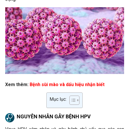
Xem thêm:
Bệnh sùi mào và dấu hiệu nhận biết
Mục lục:
NGUYÊN NHÂN GÂY BỆNH HPV