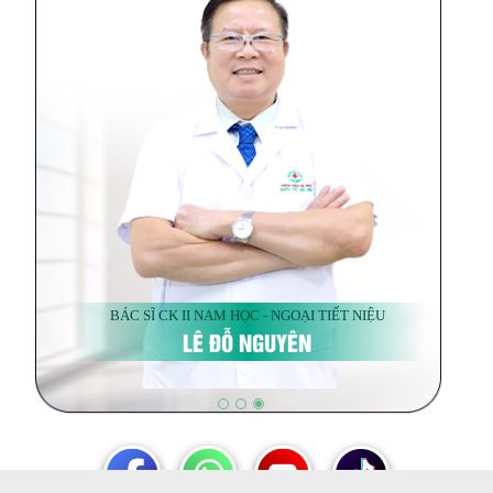
BÁC SĨ CK II NAM HỌC - NGOẠI TIẾT NIỆU
LÊ ĐỖ NGUYÊN