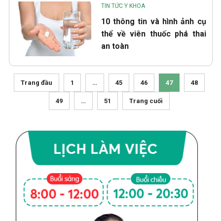
TIN TỨC Y KHOA
10 thông tin và hình ảnh cụ
thể về viên thuốc phá thai
an toàn
Trang đầu
1
…
45
46
47
48
49
…
51
Trang cuối