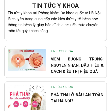
TIN TỨC Y KHOA
Tin tức y khoa tại Phòng khám Đa khoa quốc tế Hà Nội
là chuyên trang cung cấp các kiến thức y tế, bệnh học,
thông tin bệnh lý giúp bác sĩ chia sẻ kiến thức chuyên
môn tới quý khách hàng
TIN TỨC Y KHOA
VIÊM BUỒNG TRỨNG:
NGUYÊN NHÂN, DẤU HIỆU &
CÁCH ĐIỀU TRỊ HIỆU QUẢ
TIN TỨC Y KHOA
PHÁ THAI Ở ĐÂU AN TOÀN
TẠI HÀ NỘI?