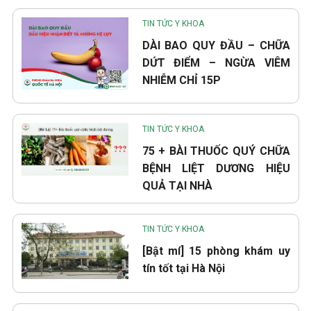
TIN TỨC Y KHOA
DÀI BAO QUY ĐẦU – CHỮA
DỨT ĐIỂM – NGỪA VIÊM
NHIỄM CHỈ 15P
TIN TỨC Y KHOA
75 + BÀI THUỐC QUÝ CHỮA
BỆNH LIỆT DƯƠNG HIỆU
QUẢ TẠI NHÀ
TIN TỨC Y KHOA
[Bật mí] 15 phòng khám uy
tín tốt tại Hà Nội