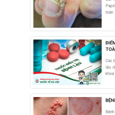
Papil
toàn.
ĐIỂ
TOÀ
Các b
lậu 
khoa 
BỆN
Bệnh