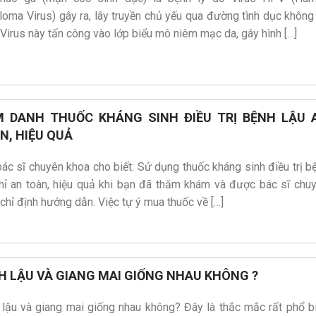
loma Virus) gây ra, lây truyền chủ yếu qua đường tình dục không
 Virus này tấn công vào lớp biểu mô niêm mạc da, gây hình […]
M DANH THUỐC KHÁNG SINH ĐIỀU TRỊ BỆNH LẬU 
N, HIỆU QUẢ
ác sĩ chuyên khoa cho biết: Sử dụng thuốc kháng sinh điều trị b
chỉ an toàn, hiệu quả khi bạn đã thăm khám và được bác sĩ chu
chỉ định hướng dẫn. Việc tự ý mua thuốc về […]
H LẬU VÀ GIANG MAI GIỐNG NHAU KHÔNG ?
 lậu và giang mai giống nhau không? Đây là thắc mắc rất phổ b