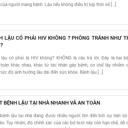
của người mang bệnh. Lậu nếu không điều trị kịp thời sẽ […]
H LẬU CÓ PHẢI HIV KHÔNG ? PHÒNG TRÁNH NHƯ T
?
 lậu có phải là HIV không? KHÔNG là câu trả lời. Đây là hai b
 toàn khác nhau, khác từ tác nhân gây bệnh, cơ chế lây nhiễm 
ức độ ảnh hưởng lâu dài đến sức khỏe. Bệnh lậu […]
T BỆNH LẬU TẠI NHÀ NHANH VÀ AN TOÀN
bệnh lậu tại nhà đang được nhiều người tìm đến bởi sự tiện lợi
áo. Tuy nhiên, độ chính xác của các bộ test này còn hạn chế, dễ 