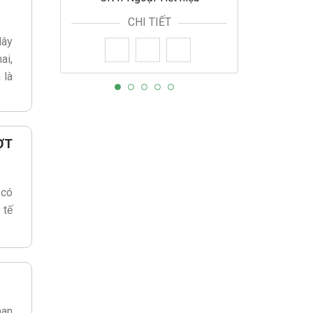
CHI TIẾT
lây
ai,
 là
ỢT
 có
 tế
man