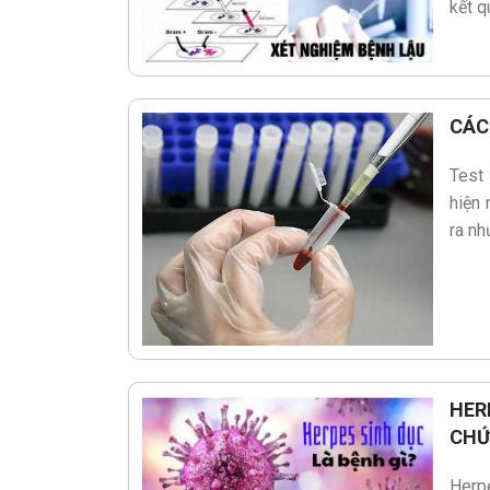
kết q
CÁC
Test
hiện 
ra nh
HER
CHỨ
Herpe