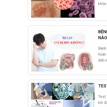
khỏe 
BỆN
NÀO
Bệnh
hoàn
đến m
TES
Test 
kín đ