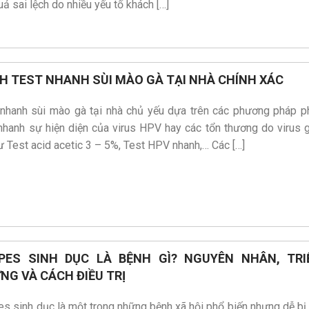
uả sai lệch do nhiều yếu tố khách […]
H TEST NHANH SÙI MÀO GÀ TẠI NHÀ CHÍNH XÁC
 nhanh sùi mào gà tại nhà chủ yếu dựa trên các phương pháp p
nhanh sự hiện diện của virus HPV hay các tổn thương do virus 
ư Test acid acetic 3 – 5%, Test HPV nhanh,… Các […]
PES SINH DỤC LÀ BỆNH GÌ? NGUYÊN NHÂN, TRI
NG VÀ CÁCH ĐIỀU TRỊ
s sinh dục là một trong những bệnh xã hội phổ biến nhưng dễ bị