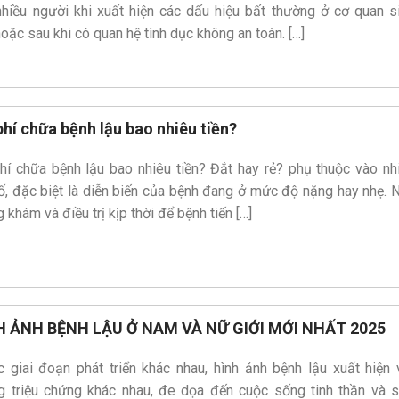
nhiều người khi xuất hiện các dấu hiệu bất thường ở cơ quan s
oặc sau khi có quan hệ tình dục không an toàn. […]
phí chữa bệnh lậu bao nhiêu tiền?
hí chữa bệnh lậu bao nhiêu tiền? Đắt hay rẻ? phụ thuộc vào nh
ố, đặc biệt là diễn biến của bệnh đang ở mức độ nặng hay nhẹ. 
 khám và điều trị kịp thời để bệnh tiến […]
H ẢNH BỆNH LẬU Ở NAM VÀ NỮ GIỚI MỚI NHẤT 2025
 giai đoạn phát triển khác nhau, hình ảnh bệnh lậu xuất hiện 
g triệu chứng khác nhau, đe dọa đến cuộc sống tinh thần và 