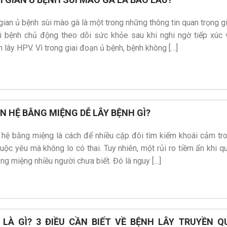
gian ủ bệnh sùi mào gà là một trong những thông tin quan trọng g
i bệnh chủ động theo dõi sức khỏe sau khi nghi ngờ tiếp xúc 
 lây HPV. Vì trong giai đoạn ủ bệnh, bệnh không […]
N HỆ BẰNG MIỆNG DỄ LÂY BỆNH GÌ?
 hệ bằng miệng là cách để nhiều cặp đôi tìm kiếm khoái cảm tr
uộc yêu mà không lo có thai. Tuy nhiên, một rủi ro tiềm ẩn khi q
ng miệng nhiều người chưa biết. Đó là nguy […]
 Nguyễn Thị Phương Loan
Bs. Lê Đỗ Nguyên
 LÀ GÌ? 3 ĐIỀU CẦN BIẾT VỀ BỆNH LÂY TRUYỀN Q
ên khoa cấp I Sản Phụ khoa
CK II Ngoại Tiết niệu