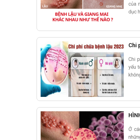
của 
dục h
Chi 
Chi p
yếu t
không
HÌN
Ở các
nhữn