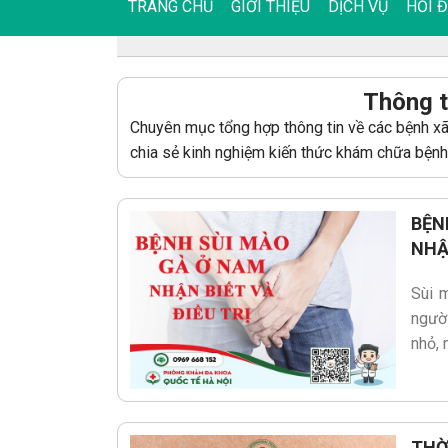
TRANG CHỦ
GIỚI THIỆU
DỊCH VỤ
HỎI 
Thông t
Chuyên mục tổng hợp thông tin về các bệnh x
chia sẻ kinh nghiệm kiến thức khám chữa bệnh
BỆN
NHẬ
Sùi 
người
nhỏ, 
THỜ