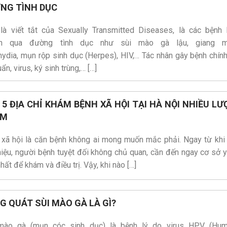
NG TÌNH DỤC
CHI TIẾT
CHI TIẾT
là viết tắt của Sexually Transmitted Diseases, là các bệnh 
ền qua đường tình dục như sùi mào gà lậu, giang m
ydia, mụn rộp sinh dục (Herpes), HIV,… Tác nhân gây bệnh chính
uẩn, virus, ký sinh trùng,… […]
 5 ĐỊA CHỈ KHÁM BỆNH XÃ HỘI TẠI HÀ NỘI NHIỀU LƯ
ÁM
 xã hội là căn bệnh không ai mong muốn mắc phải. Ngay từ khi
iệu, người bệnh tuyệt đối không chủ quan, cần đến ngay cơ sở y
hất để khám và điều trị. Vậy, khi nào […]
G QUÁT SÙI MÀO GÀ LÀ GÌ?
mào gà (mụn cóc sinh dục) là bệnh lý do virus HPV (Hu