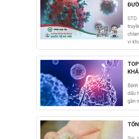
ĐƯỜ
CHI TIẾT
STD 
truy
chlam
vi kh
TOP
KH
Bệnh
dấu h
gần n
TỔN
Sùi 