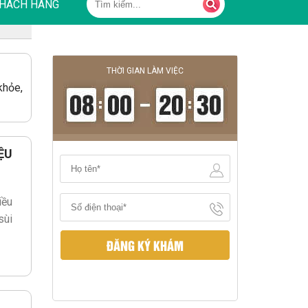
HÁCH HÀNG
THỜI GIAN LÀM VIỆC
khỏe,
ỆU
iều
sùi
ĐĂNG KÝ KHÁM