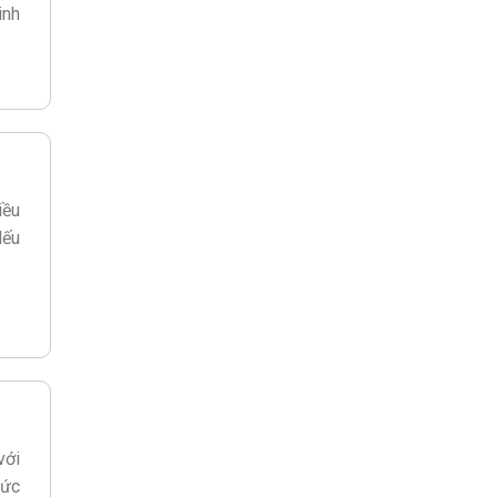
inh
iều
Nếu
với
sức