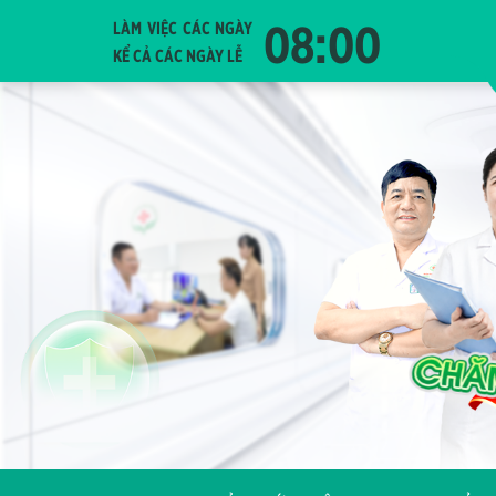
08:00
LÀM VIỆC CÁC NGÀY
KỂ CẢ CÁC NGÀY LỄ