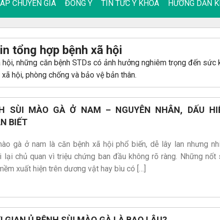
ĐÁP CHUYÊN GIA
ĐÔNG Y
TIN TỨC Y KHOA
HƯỚNG DẪN K
in tổng hợp bệnh xã hội
ã hội, những căn bệnh STDs có ảnh hưởng nghiêm trọng đến sức 
 xã hội, phòng chống và bảo vệ bản thân.
H SÙI MÀO GÀ Ở NAM – NGUYÊN NHÂN, DẤU HI
N BIẾT
mào gà ở nam là căn bệnh xã hội phổ biến, dễ lây lan nhưng nh
 lại chủ quan vì triệu chứng ban đầu không rõ ràng. Những nốt 
mềm xuất hiện trên dương vật hay bìu có […]
I GIAN Ủ BỆNH SÙI MÀO GÀ LÀ BAO LÂU?