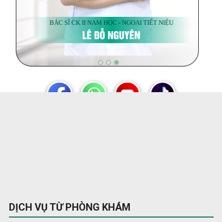
BÁC SĨ CK II NAM HỌC - NGOẠI TIẾT NIỆU
LÊ ĐỖ NGUYÊN
DỊCH VỤ TỪ PHÒNG KHÁM