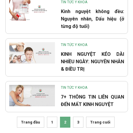
TIN TỨC Y KHOA
Kinh nguyệt không đều:
Nguyên nhân, Dấu hiệu (ở
từng độ tuổi)
TIN TỨC Y KHOA
KINH NGUYỆT KÉO DÀI
NHIỀU NGÀY: NGUYÊN NHÂN
& ĐIỀU TRỊ
TIN TỨC Y KHOA
7+ THÔNG TIN LIÊN QUAN
ĐẾN MẤT KINH NGUYỆT
Trang đầu
1
2
3
Trang cuối