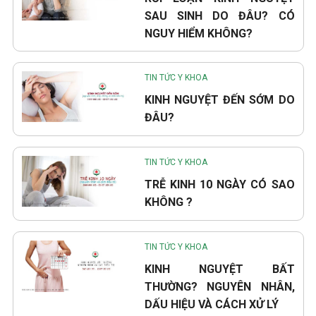
SAU SINH DO ĐÂU? CÓ
NGUY HIỂM KHÔNG?
TIN TỨC Y KHOA
KINH NGUYỆT ĐẾN SỚM DO
ĐÂU?
TIN TỨC Y KHOA
TRỄ KINH 10 NGÀY CÓ SAO
KHÔNG ?
TIN TỨC Y KHOA
KINH NGUYỆT BẤT
THƯỜNG? NGUYÊN NHÂN,
DẤU HIỆU VÀ CÁCH XỬ LÝ