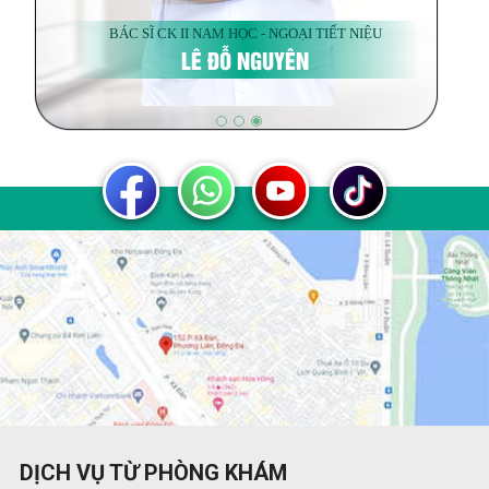
BÁC SĨ CK II NAM HỌC - NGOẠI TIẾT NIỆU
LÊ ĐỖ NGUYÊN
DỊCH VỤ TỪ PHÒNG KHÁM