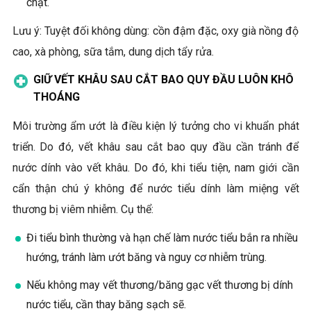
chặt.
Lưu ý: Tuyệt đối không dùng: cồn đậm đặc, oxy già nồng độ
cao, xà phòng, sữa tắm, dung dịch tẩy rửa.
GIỮ VẾT KHÂU SAU CẮT BAO QUY ĐẦU LUÔN KHÔ
THOÁNG
Môi trường ẩm ướt là điều kiện lý tưởng cho vi khuẩn phát
triển. Do đó, vết khâu sau cắt bao quy đầu cần tránh để
nước dính vào vết khâu. Do đó, khi tiểu tiện, nam giới cần
cẩn thận chú ý không để nước tiểu dính làm miệng vết
thương bị viêm nhiễm. Cụ thể:
Đi tiểu bình thường và hạn chế làm nước tiểu bắn ra nhiều
hướng, tránh làm ướt băng và nguy cơ nhiễm trùng.
Nếu không may vết thương/băng gạc vết thương bị dính
nước tiểu, cần thay băng sạch sẽ.