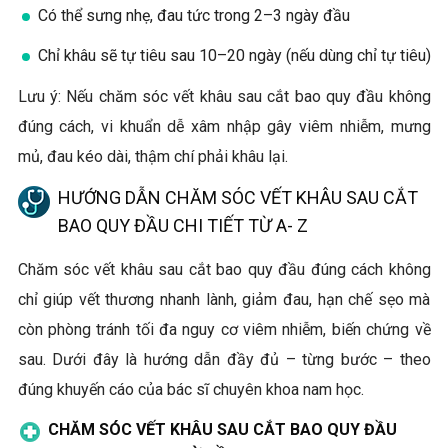
Có thể sưng nhẹ, đau tức trong 2–3 ngày đầu
Chỉ khâu sẽ tự tiêu sau 10–20 ngày (nếu dùng chỉ tự tiêu)
Lưu ý: Nếu chăm sóc vết khâu sau cắt bao quy đầu không
đúng cách, vi khuẩn dễ xâm nhập gây viêm nhiễm, mưng
mủ, đau kéo dài, thậm chí phải khâu lại.
HƯỚNG DẪN CHĂM SÓC VẾT KHÂU SAU CẮT
BAO QUY ĐẦU CHI TIẾT TỪ A- Z
Chăm sóc vết khâu sau cắt bao quy đầu đúng cách không
chỉ giúp vết thương nhanh lành, giảm đau, hạn chế sẹo mà
còn phòng tránh tối đa nguy cơ viêm nhiễm, biến chứng về
sau. Dưới đây là hướng dẫn đầy đủ – từng bước – theo
đúng khuyến cáo của bác sĩ chuyên khoa nam học.
CHĂM SÓC VẾT KHÂU SAU CẮT BAO QUY ĐẦU