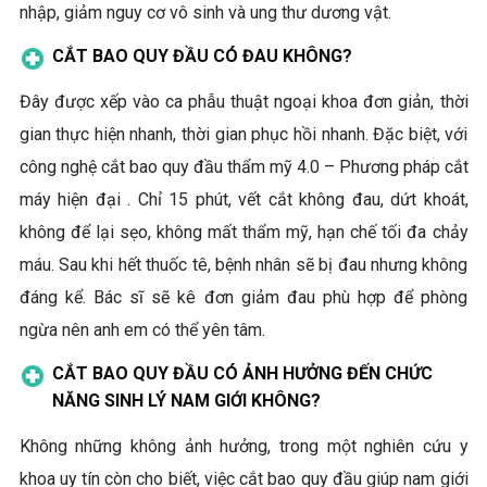
nhập, giảm nguy cơ vô sinh và ung thư dương vật.
CẮT BAO QUY ĐẦU CÓ ĐAU KHÔNG?
Đây được xếp vào ca phẫu thuật ngoại khoa đơn giản, thời
gian thực hiện nhanh, thời gian phục hồi nhanh. Đặc biệt, với
công nghệ cắt bao quy đầu thẩm mỹ 4.0 – Phương pháp cắt
máy hiện đại . Chỉ 15 phút, vết cắt không đau, dứt khoát,
không để lại sẹo, không mất thẩm mỹ, hạn chế tối đa chảy
máu. Sau khi hết thuốc tê, bệnh nhân sẽ bị đau nhưng không
đáng kể. Bác sĩ sẽ kê đơn giảm đau phù hợp để phòng
ngừa nên anh em có thể yên tâm.
CẮT BAO QUY ĐẦU CÓ ẢNH HƯỞNG ĐẾN CHỨC
NĂNG SINH LÝ NAM GIỚI KHÔNG?
Không những không ảnh hưởng, trong một nghiên cứu y
khoa uy tín còn cho biết, việc cắt bao quy đầu giúp nam giới