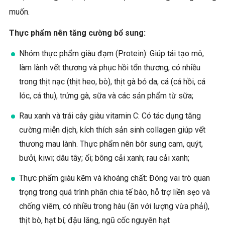
muốn.
Thực phẩm nên tăng cường bổ sung:
Nhóm thực phẩm giàu đạm (Protein): Giúp tái tạo mô,
làm lành vết thương và phục hồi tổn thương, có nhiều
trong thịt nạc (thịt heo, bò), thịt gà bỏ da, cá (cá hồi, cá
lóc, cá thu), trứng gà, sữa và các sản phẩm từ sữa;
Rau xanh và trái cây giàu vitamin C: Có tác dụng tăng
cường miễn dịch, kích thích sản sinh collagen giúp vết
thương mau lành. Thực phẩm nên bôr sung cam, quýt,
bưởi, kiwi; dâu tây; ổi; bông cải xanh; rau cải xanh;
Thực phẩm giàu kẽm và khoáng chất: Đóng vai trò quan
trọng trong quá trình phân chia tế bào, hỗ trợ liền sẹo và
chống viêm, có nhiều trong hàu (ăn với lượng vừa phải),
thịt bò, hạt bí, đậu lăng, ngũ cốc nguyên hạt