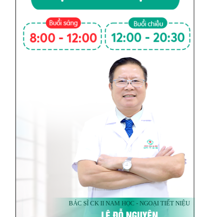
BÁC SĨ CK II NAM HỌC - NGOẠI TIẾT NIỆU
LÊ ĐỖ NGUYÊN