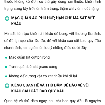
thuốc không kê đơn có thể gây dùng sai thuốc, khiến tình
trạng sưng tấy trở nên trầm trọng, thậm chí viêm loét nặng.
MẶC QUẦN ÁO PHÙ HỢP, HẠN CHẾ MA SÁT VẾT
KHÂU
Ma sát liên tục khiến chỉ khâu dễ bung, vết thương lâu lành,
dễ để lại sẹo xấu. Do đó, để vết khâu sau cắt bao quy đầu
nhanh lành, nam giới nên lưu ý những điều dưới đây:
Mặc quần lót cotton rộng
Tránh quần bó sát, jeans cứng
Không để dương vật cọ xát nhiều khi đi lại
KIÊNG QUAN HỆ VÀ THỦ DÂM ĐỂ BẢO VỆ VẾT
KHÂU SAU CẮT BAO QUY ĐẦU
Quan hệ và thủ dâm ngay sau cắt bao quy đầu là nguyên