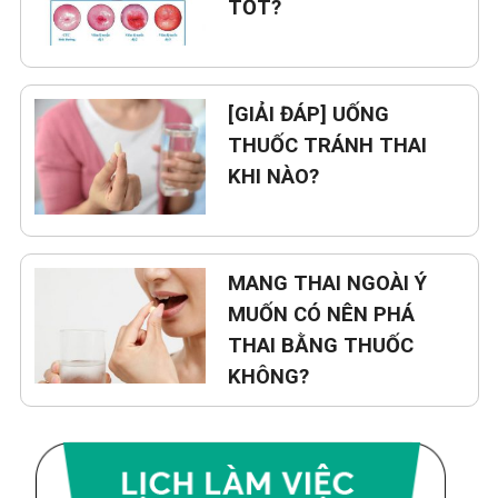
TỐT?
[GIẢI ĐÁP] UỐNG
THUỐC TRÁNH THAI
KHI NÀO?
MANG THAI NGOÀI Ý
MUỐN CÓ NÊN PHÁ
THAI BẰNG THUỐC
KHÔNG?