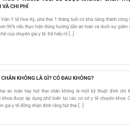
 VÀ CHI PHÍ
Viện Y tế Hoa Kỳ, phá thai 1 tháng tuổi có khả năng thành công 
hơn 96% nếu thực hiện đúng hướng dẫn an toàn và dưới sự giám 
chẽ của chuyên gia y tế. Để hiểu rõ […]
 CHÂN KHÔNG LÀ GÌ? CÓ ĐAU KHÔNG?
hai an toàn hay hút thai chân không là một kỹ thuật đình chỉ t
i khoa được áp dụng phổ biến tại các cơ sở y tế chuyên khoa. 
n gia y tế đồng nhận định rằng hút thai […]
 Nguyễn Thị Phương Loan
Bs. Lê Đỗ Nguyên
ên khoa cấp I Sản Phụ khoa
CK II Ngoại Tiết niệu