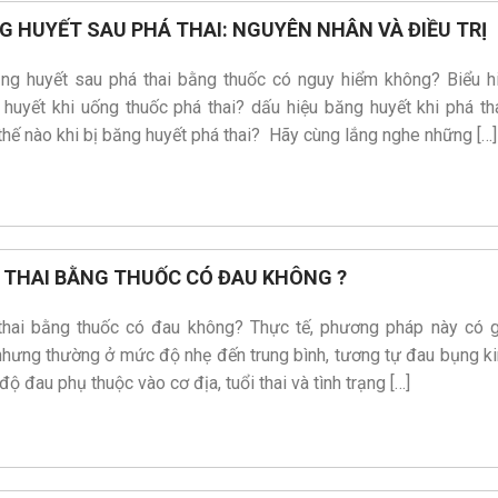
G HUYẾT SAU PHÁ THAI: NGUYÊN NHÂN VÀ ĐIỀU TRỊ
CHI TIẾT
CHI TIẾT
ăng huyết sau phá thai bằng thuốc có nguy hiểm không? Biểu h
huyết khi uống thuốc phá thai? dấu hiệu băng huyết khi phá tha
hế nào khi bị băng huyết phá thai? Hãy cùng lắng nghe những […]
 THAI BẰNG THUỐC CÓ ĐAU KHÔNG ?
thai bằng thuốc có đau không? Thực tế, phương pháp này có 
hưng thường ở mức độ nhẹ đến trung bình, tương tự đau bụng ki
ộ đau phụ thuộc vào cơ địa, tuổi thai và tình trạng […]