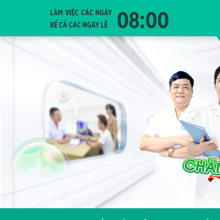
08:00
LÀM VIỆC CÁC NGÀY
KỂ CẢ CÁC NGÀY LỄ