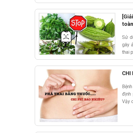
[Giả
toàn
Sử d
gây 
thai 
CHI
Bệnh
định 
Vậy c