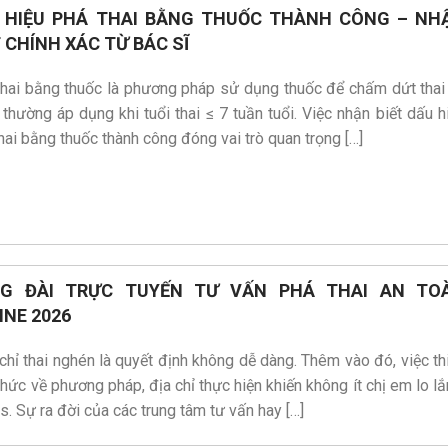
 HIỆU PHÁ THAI BẰNG THUỐC THÀNH CÔNG – NH
T CHÍNH XÁC TỪ BÁC SĨ
thai bằng thuốc là phương pháp sử dụng thuốc để chấm dứt thai
thường áp dụng khi tuổi thai ≤ 7 tuần tuổi. Việc nhận biết dấu h
hai bằng thuốc thành công đóng vai trò quan trọng […]
G ĐÀI TRỰC TUYẾN TƯ VẤN PHÁ THAI AN TO
INE 2026
chỉ thai nghén là quyết định không dễ dàng. Thêm vào đó, việc th
thức về phương pháp, địa chỉ thực hiện khiến không ít chị em lo lắ
s. Sự ra đời của các trung tâm tư vấn hay […]