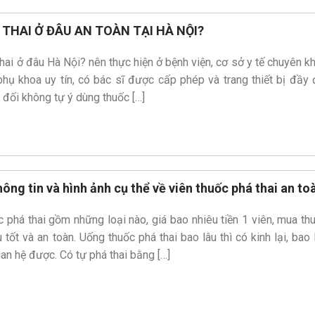
 THAI Ở ĐÂU AN TOÀN TẠI HÀ NỘI?
hai ở đâu Hà Nội? nên thực hiện ở bệnh viện, cơ sở y tế chuyên k
hụ khoa uy tín, có bác sĩ được cấp phép và trang thiết bị đầy 
 đối không tự ý dùng thuốc […]
hông tin và hình ảnh cụ thể về viên thuốc phá thai an to
 phá thai gồm những loại nào, giá bao nhiêu tiền 1 viên, mua th
 tốt và an toàn. Uống thuốc phá thai bao lâu thì có kinh lại, bao 
uan hệ được. Có tự phá thai bằng […]