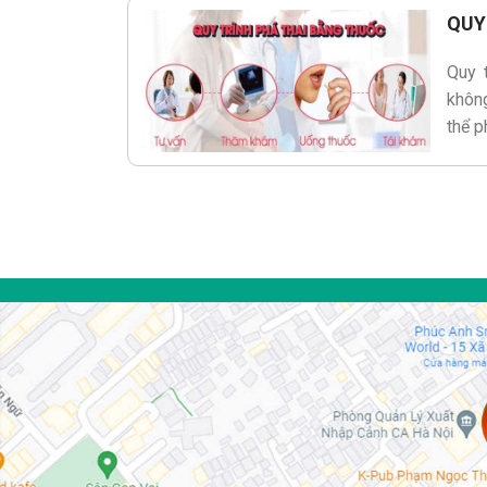
QUY
Quy t
không
thể p