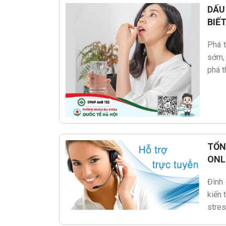
DẤU
BIẾ
Phá 
sớm, 
phá t
TỔN
ONL
Đình 
kiến 
stres