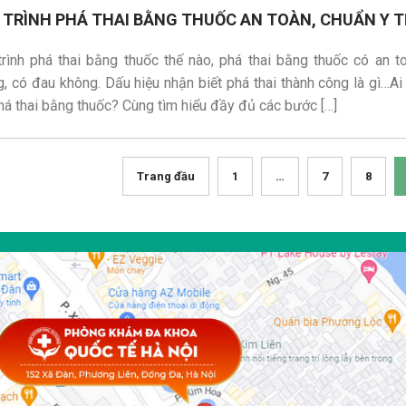
 TRÌNH PHÁ THAI BẰNG THUỐC AN TOÀN, CHUẨN Y T
rình phá thai bằng thuốc thế nào, phá thai bằng thuốc có an t
, có đau không. Dấu hiệu nhận biết phá thai thành công là gì…Ai
há thai bằng thuốc? Cùng tìm hiểu đầy đủ các bước […]
Trang đầu
1
…
7
8