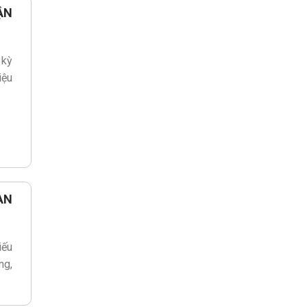
ẬN
 kỳ
iệu
ÀN
iếu
ng,