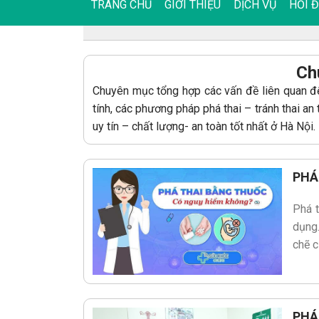
TRANG CHỦ
GIỚI THIỆU
DỊCH VỤ
HỎI 
Ch
Chuyên mục tổng hợp các vấn đề liên quan đế
tính, các phương pháp phá thai – tránh thai an
uy tín – chất lượng- an toàn tốt nhất ở Hà Nội.
PHÁ
Phá t
dụng.
chẽ c
PHÁ