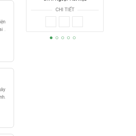
CHI TIẾT
iện
i .
gây
nh.