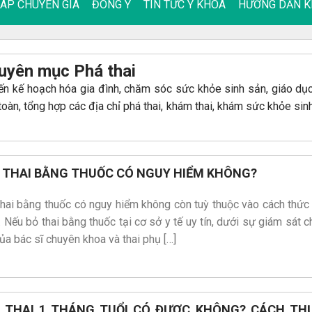
ĐÁP CHUYÊN GIA
ĐÔNG Y
TIN TỨC Y KHOA
HƯỚNG DẪN K
uyên mục Phá thai
n kế hoạch hóa gia đình, chăm sóc sức khỏe sinh sản, giáo dục
 toàn, tổng hợp các địa chỉ phá thai, khám thai, khám sức khỏe sin
 THAI BẰNG THUỐC CÓ NGUY HIỂM KHÔNG?
hai bằng thuốc có nguy hiểm không còn tuỳ thuộc vào cách thức
 Nếu bỏ thai bằng thuốc tại cơ sở y tế uy tín, dưới sự giám sát c
ủa bác sĩ chuyên khoa và thai phụ […]
 THAI 1 THÁNG TUỔI CÓ ĐƯỢC KHÔNG? CÁCH TH