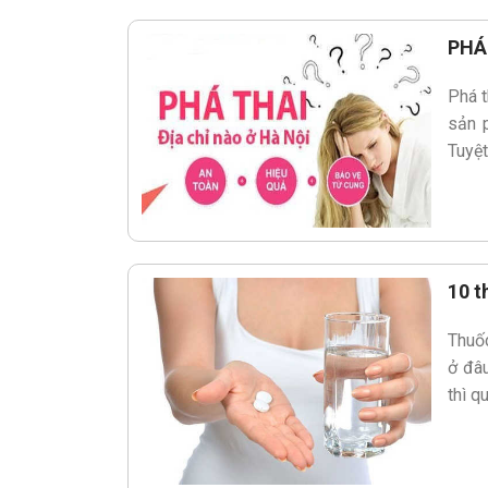
PHÁ
Phá t
sản p
Tuyệt
10 t
Thuốc
ở đâu
thì q