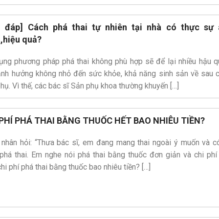
i đáp] Cách phá thai tự nhiên tại nhà có thực sự 
,hiệu quả?
ụng phương pháp phá thai không phù hợp sẽ để lại nhiều hậu q
ảnh hưởng không nhỏ đến sức khỏe, khả năng sinh sản về sau 
phụ. Vì thế, các bác sĩ Sản phụ khoa thường khuyến […]
 PHÍ PHÁ THAI BẰNG THUỐC HẾT BAO NHIÊU TIỀN?
 nhân hỏi: “Thưa bác sĩ, em đang mang thai ngoài ý muốn và c
phá thai. Em nghe nói phá thai bằng thuốc đơn giản và chi phí 
hi phí phá thai bằng thuốc bao nhiêu tiền? […]