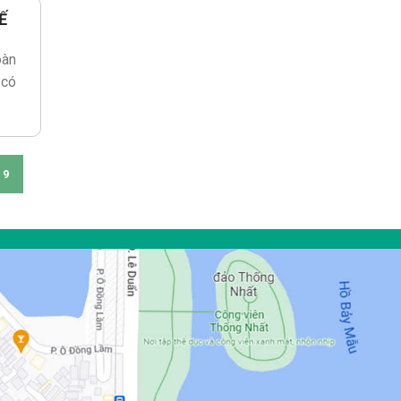
Ế
oàn
 có
9