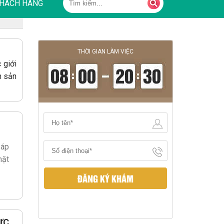
HÁCH HÀNG
THỜI GIAN LÀM VIỆC
 giới
h sản
 áp
hặt
ĐĂNG KÝ KHÁM
ỰC