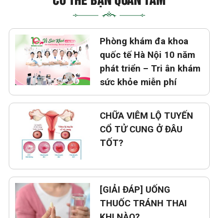
Phòng khám đa khoa
quốc tế Hà Nội 10 năm
phát triển – Tri ân khám
sức khỏe miễn phí
CHỮA VIÊM LỘ TUYẾN
CỔ TỬ CUNG Ở ĐÂU
TỐT?
[GIẢI ĐÁP] UỐNG
THUỐC TRÁNH THAI
KHI NÀO?