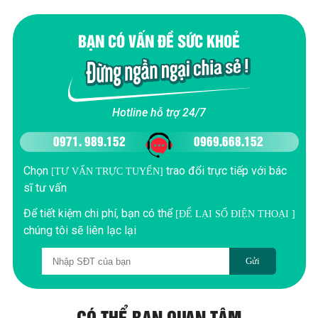
BẠN CÓ VẤN ĐỀ SỨC KHOẺ
Hotline hỗ trợ 24/7
0971. 989.152
0969.668.152
Chọn
trao đổi trực tiếp với bác
[TƯ VẤN TRỰC TUYẾN]
sĩ tư vấn
Để tiết kiệm chi phí, bạn có thể
[ĐỂ LẠI SỐ ĐIỆN THOẠI ]
chúng tôi sẽ liên lạc lại
Gửi
CÓ THỂ BẠN QUAN TÂM