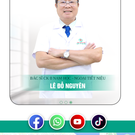
BÁC SĨ CK II NAM HỌC - NGOẠI TIẾT NIỆU
LÊ ĐỖ NGUYÊN