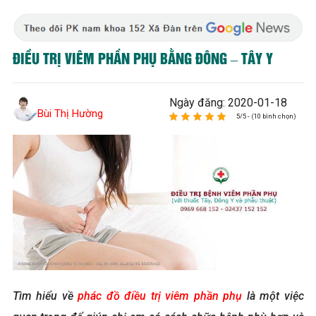
ĐIỀU TRỊ VIÊM PHẦN PHỤ BẰNG ĐÔNG – TÂY Y
Ngày đăng: 2020-01-18
Bùi Thị Hường
5/5 - (10 bình chọn)
Tìm hiểu về
phác đồ điều trị viêm phần phụ
là một việc