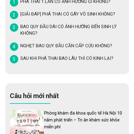
PHÁ THAI 1 LẦN CÓ ẢNH HƯỞNG GÌ KHÔNG?
[GIẢI ĐÁP] PHÁ THAI CÓ GÂY VÔ SINH KHÔNG?
BAO QUY ĐẦU DÀI CÓ ẢNH HƯỞNG ĐẾN SINH LÝ
KHÔNG?
NGHẸT BAO QUY ĐẦU CẦN CẤP CỨU KHÔNG?
SAU KHI PHÁ THAI BAO LÂU THÌ CÓ KINH LẠI?
Câu hỏi mới nhất
Phòng khám đa khoa quốc tế Hà Nội 10
năm phát triển – Tri ân khám sức khỏe
miễn phí