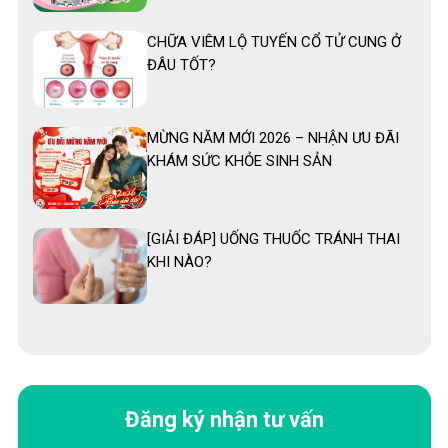
CHỮA VIÊM LỘ TUYẾN CỔ TỬ CUNG Ở
ĐÂU TỐT?
MỪNG NĂM MỚI 2026 – NHẬN ƯU ĐÃI
KHÁM SỨC KHỎE SINH SẢN
[GIẢI ĐÁP] UỐNG THUỐC TRÁNH THAI
KHI NÀO?
Đăng ký nhận tư vấn