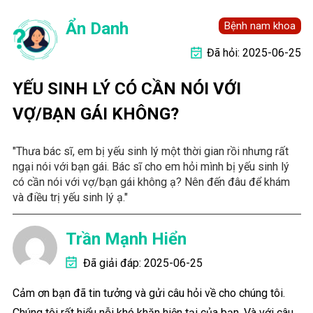
Ẩn Danh
Bệnh nam khoa
Đã hỏi: 2025-06-25
YẾU SINH LÝ CÓ CẦN NÓI VỚI
VỢ/BẠN GÁI KHÔNG?
"Thưa bác sĩ, em bị yếu sinh lý một thời gian rồi nhưng rất
ngại nói với bạn gái. Bác sĩ cho em hỏi mình bị yếu sinh lý
có cần nói với vợ/bạn gái không ạ? Nên đến đâu để khám
và điều trị yếu sinh lý ạ."
Trần Mạnh Hiển
Đã giải đáp: 2025-06-25
Cảm ơn bạn đã tin tưởng và gửi câu hỏi về cho chúng tôi.
Chúng tôi rất hiểu nỗi khó khăn hiện tại của bạn. Và với câu