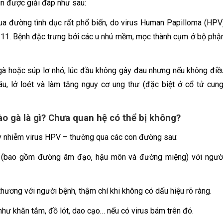
in được giải đáp như sau:
qua đường tình dục rất phổ biến, do virus Human Papilloma (HPV
à 11. Bệnh đặc trưng bởi các u nhú mềm, mọc thành cụm ở bộ phậ
à hoặc súp lơ nhỏ, lúc đầu không gây đau nhưng nếu không điề
 máu, lở loét và làm tăng nguy cơ ung thư (đặc biệt ở cổ tử cung
o gà là gì? Chưa quan hệ có thể bị không?
ây nhiễm virus HPV – thường qua các con đường sau:
n (bao gồm đường âm đạo, hậu môn và đường miệng) với ngườ
 thương với người bệnh, thậm chí khi không có dấu hiệu rõ ràng.
hư khăn tắm, đồ lót, dao cạo… nếu có virus bám trên đó.