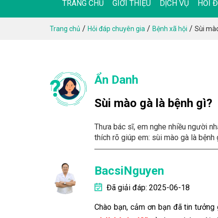
TRANG CHỦ
GIỚI THIỆU
DỊCH VỤ
HỎI 
/
/
/
Trang chủ
Hỏi đáp chuyên gia
Bệnh xã hội
Sùi mào
Ẩn Danh
Sùi mào gà là bệnh gì?
Thưa bác sĩ, em nghe nhiều người nh
thích rõ giúp em: sùi mào gà là bệnh
BacsiNguyen
Đã giải đáp: 2025-06-18
Chào bạn, cảm ơn bạn đã tin tưởng 