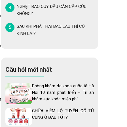
NGHẸT BAO QUY ĐẦU CẦN CẤP CỨU
KHÔNG?
n
SAU KHI PHÁ THAI BAO LÂU THÌ CÓ
KINH LẠI?
m
Câu hỏi mới nhất
Phòng khám đa khoa quốc tế Hà
Nội 10 năm phát triển – Tri ân
m
khám sức khỏe miễn phí
CHỮA VIÊM LỘ TUYẾN CỔ TỬ
CUNG Ở ĐÂU TỐT?