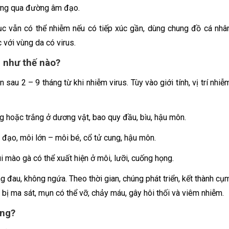
ường qua đường âm đạo.
ục vẫn có thể nhiễm nếu có tiếp xúc gần, dùng chung đồ cá nhâ
 với vùng da có virus.
g như thế nào?
sau 2 – 9 tháng từ khi nhiễm virus. Tùy vào giới tính, vị trí nhiễ
hoặc trắng ở dương vật, bao quy đầu, bìu, hậu môn.
 đạo, môi lớn – môi bé, cổ tử cung, hậu môn.
ùi mào gà có thể xuất hiện ở môi, lưỡi, cuống họng.
g đau, không ngứa. Theo thời gian, chúng phát triển, kết thành cụ
bị ma sát, mụn có thể vỡ, chảy máu, gây hôi thối và viêm nhiễm.
ông?