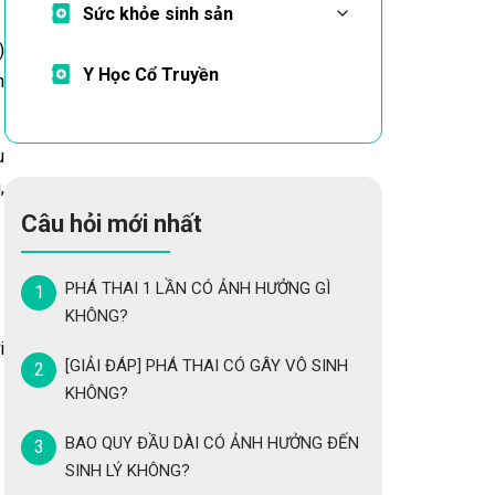
Sức khỏe sinh sản
)
Y Học Cổ Truyền
n
u
,
Câu hỏi mới nhất
PHÁ THAI 1 LẦN CÓ ẢNH HƯỞNG GÌ
KHÔNG?
i
[GIẢI ĐÁP] PHÁ THAI CÓ GÂY VÔ SINH
KHÔNG?
BAO QUY ĐẦU DÀI CÓ ẢNH HƯỞNG ĐẾN
SINH LÝ KHÔNG?