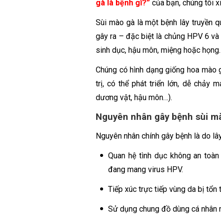
gà là bệnh gì?”
của bạn, chúng tôi x
Sùi mào gà là một bệnh lây truyền 
gây ra – đặc biệt là chủng HPV 6 v
sinh dục, hậu môn, miệng hoặc họng.
Chúng có hình dạng giống hoa mào g
trị, có thể phát triển lớn, dễ chảy
dương vật, hậu môn…).
Nguyên nhân gây bệnh sùi mà
Nguyên nhân chính gây bệnh là do l
Quan hệ tình dục không an toà
đang mang virus HPV.
Tiếp xúc trực tiếp vùng da bị tổn
Sử dụng chung đồ dùng cá nhân n