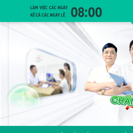
08:00
LÀM VIỆC CÁC NGÀY
KỂ CẢ CÁC NGÀY LỄ