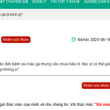
ĐÁP CHUYÊN GIA
ĐÔNG Y
TIN TỨC Y KHOA
HƯỚNG DẪN K
 gà là bệnh gì?
Khám sức khỏe
Đã hỏi: 2025-06-1
ắc đến bệnh sùi mào gà nhưng vẫn chưa hiểu rõ. Bác sĩ có thể giả
 gì không ạ?
Khám sức khỏe
gửi thắc mắc của mình về cho chúng tôi. Với thắc mắc
“Sùi mà