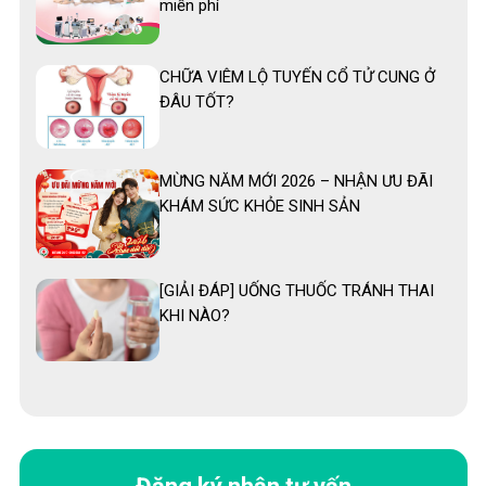
miễn phí
CHỮA VIÊM LỘ TUYẾN CỔ TỬ CUNG Ở
ĐÂU TỐT?
MỪNG NĂM MỚI 2026 – NHẬN ƯU ĐÃI
KHÁM SỨC KHỎE SINH SẢN
[GIẢI ĐÁP] UỐNG THUỐC TRÁNH THAI
KHI NÀO?