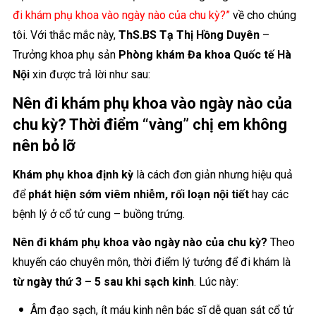
đi khám phụ khoa vào ngày nào của chu kỳ?”
về cho chúng
tôi. Với thắc mắc này,
ThS.BS Tạ Thị Hồng Duyên
–
Trưởng khoa phụ sản
Phòng khám Đa khoa Quốc tế Hà
Nội
xin được trả lời như sau:
Nên đi khám phụ khoa vào ngày nào của
chu kỳ? Thời điểm “vàng” chị em không
nên bỏ lỡ
Khám phụ khoa định kỳ
là cách đơn giản nhưng hiệu quả
để
phát hiện sớm viêm nhiễm, rối loạn nội tiết
hay các
bệnh lý ở cổ tử cung – buồng trứng.
Nên đi khám phụ khoa vào ngày nào của chu kỳ?
Theo
khuyến cáo chuyên môn, thời điểm lý tưởng để đi khám là
từ ngày thứ 3 – 5 sau khi sạch kinh
. Lúc này:
Âm đạo sạch, ít máu kinh nên bác sĩ dễ quan sát cổ tử