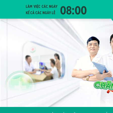
08:00
LÀM VIỆC CÁC NGÀY
KỂ CẢ CÁC NGÀY LỄ