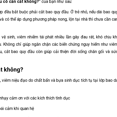
u có cần cắt không?
” của bạn như sau:
p đều bắt buộc phải cắt bao quy đầu. Ở trẻ nhỏ, nếu dài bao qu
và có thể áp dụng phương pháp nong, lộn tại nhà thì chưa cần ca
ệ sinh, viêm nhiễm tái phát nhiều lần gây đau rát, khó chịu kh
u. Không chỉ giúp ngăn chặn các biến chứng nguy hiểm như viê
u, cắt bao quy đầu còn giúp cải thiện đời sống chăn gối và sứ
ắt không?
, viêm niệu đạo do chất bẩn và bựa sinh dục tích tụ tại lớp bao d
hạy cảm ơn với các kích thích tình dục
oái cảm khi quan hệ