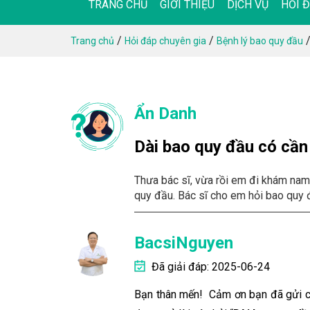
TRANG CHỦ
GIỚI THIỆU
DỊCH VỤ
HỎI 
/
/
Trang chủ
Hỏi đáp chuyên gia
Bệnh lý bao quy đầu
Ẩn Danh
Dài bao quy đầu có cần
Thưa bác sĩ, vừa rồi em đi khám nam 
quy đầu. Bác sĩ cho em hỏi bao quy 
BacsiNguyen
Đã giải đáp: 2025-06-24
Bạn thân mến! Cảm ơn bạn đã gửi câ