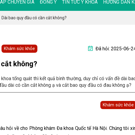
ĐÁP CHUYÊN GIA
ĐÔNG Y
TIN TỨC Y KHOA
HƯỚNG DẪN K
/
Dài bao quy đầu có cần cắt không?
Khám sức khỏe
Đã hỏi: 2025-06-2
 cắt không?
khoa tổng quát thì kết quả bình thường, duy chỉ có vấn đề dài ba
đầu dài có cần cắt không ạ và cắt bao quy đầu có đau không ạ?
Khám sức khỏe
u hỏi về cho Phòng khám Đa khoa Quốc tế Hà Nội. Chúng tôi xi