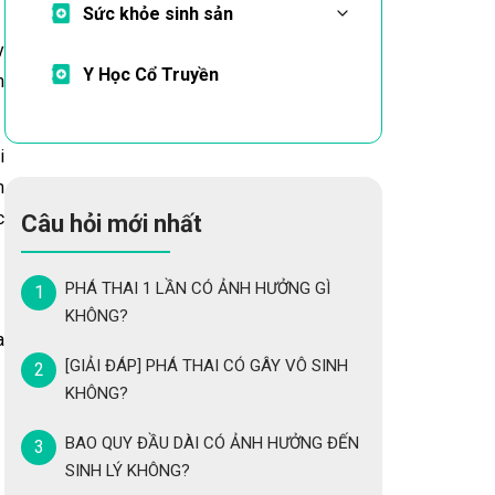
Sức khỏe sinh sản
y
Y Học Cổ Truyền
n
i
m
c
Câu hỏi mới nhất
PHÁ THAI 1 LẦN CÓ ẢNH HƯỞNG GÌ
KHÔNG?
a
[GIẢI ĐÁP] PHÁ THAI CÓ GÂY VÔ SINH
KHÔNG?
BAO QUY ĐẦU DÀI CÓ ẢNH HƯỞNG ĐẾN
SINH LÝ KHÔNG?