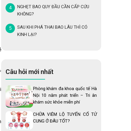
NGHẸT BAO QUY ĐẦU CẦN CẤP CỨU
KHÔNG?
SAU KHI PHÁ THAI BAO LÂU THÌ CÓ
KINH LẠI?
ễ
,
Câu hỏi mới nhất
Phòng khám đa khoa quốc tế Hà
i
Nội 10 năm phát triển – Tri ân
khám sức khỏe miễn phí
CHỮA VIÊM LỘ TUYẾN CỔ TỬ
CUNG Ở ĐÂU TỐT?
h