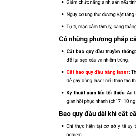
Giảm chức năng sinh sản nếu tình
Nguy cơ ung thư dương vật tăng 
Tự ti, mặc cảm tâm lý, căng thẳng
Có những phương pháp cắ
Cắt bao quy đầu truyền thống:
để lại sẹo xấu và nhiễm trùng.
Cắt bao quy đầu bằng laser
:
Th
dễ gây bỏng laser nếu thao tác t
Kỹ thuật xâm lấn tối thiểu:
An t
gian hồi phục nhanh (chỉ 7–10 ng
Bao quy đầu dài khi cắt cầ
Chỉ thực hiện tại cơ sở y tế uy
nghiệm