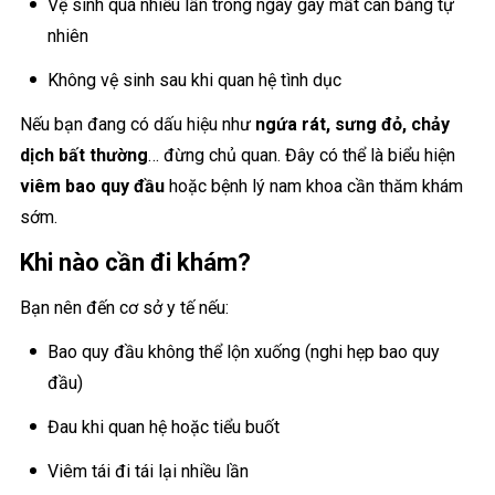
Vệ sinh quá nhiều lần trong ngày gây mất cân bằng tự
nhiên
Không vệ sinh sau khi quan hệ tình dục
Nếu bạn đang có dấu hiệu như
ngứa rát, sưng đỏ, chảy
dịch bất thường
… đừng chủ quan. Đây có thể là biểu hiện
viêm bao quy đầu
hoặc bệnh lý nam khoa cần thăm khám
sớm.
Khi nào cần đi khám?
Bạn nên đến cơ sở y tế nếu:
Bao quy đầu không thể lộn xuống (nghi hẹp bao quy
đầu)
Đau khi quan hệ hoặc tiểu buốt
Viêm tái đi tái lại nhiều lần