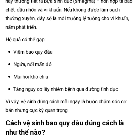
này thường tiết ra bựa sinh dục (smegma) – hỗn hợp tế bào
chết, dầu nhờn và vi khuẩn. Nếu không được làm sạch
thường xuyên, đây sẽ là môi trường lý tưởng cho vi khuẩn,
nấm phát triển.
Hệ quả có thể gặp:
Viêm bao quy đầu
Ngứa, nổi mẩn đỏ
Mùi hôi khó chịu
Tăng nguy cơ lây nhiễm bệnh qua đường tình dục
Vì vậy, vệ sinh đúng cách mỗi ngày là bước chăm sóc cơ
bản nhưng cực kỳ quan trọng.
Cách vệ sinh bao quy đầu đúng cách là
như thế nào?