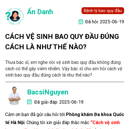
Ẩn Danh
Bệnh lý bao quy đầu
Đã hỏi: 2025-06-19
CÁCH VỆ SINH BAO QUY ĐẦU ĐÚNG
CÁCH LÀ NHƯ THẾ NÀO?
Thưa bác sĩ, em nghe nói vệ sinh bao quy đầu không đúng
cách có thể gây viêm nhiễm. Vậy bác sĩ cho em hỏi cách vệ
sinh bao quy đầu đúng cách là như thế nào?
BacsiNguyen
Đã giải đáp: 2025-06-19
Cảm ơn bạn đã gửi câu hỏi tới
Phòng khám Đa khoa Quốc
tế Hà Nội
. Chúng tôi xin giải đáp thắc mắc
“Cách vệ sinh