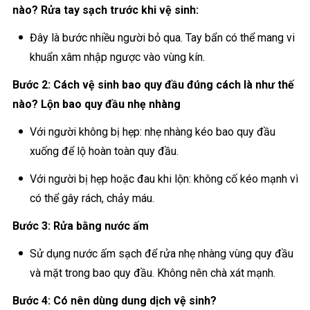
nào? Rửa tay sạch trước khi vệ sinh:
Đây là bước nhiều người bỏ qua. Tay bẩn có thể mang vi
khuẩn xâm nhập ngược vào vùng kín.
Bước 2: Cách vệ sinh bao quy đầu đúng cách là như thế
nào? Lộn bao quy đầu nhẹ nhàng
Với người không bị hẹp: nhẹ nhàng kéo bao quy đầu
xuống để lộ hoàn toàn quy đầu.
Với người bị hẹp hoặc đau khi lộn: không cố kéo mạnh vì
có thể gây rách, chảy máu.
Bước 3: Rửa bằng nước ấm
Sử dụng nước ấm sạch để rửa nhẹ nhàng vùng quy đầu
và mặt trong bao quy đầu. Không nên chà xát mạnh.
Bước 4: Có nên dùng dung dịch vệ sinh?