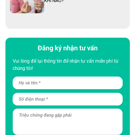
KHI NÀO?
Đăng ký nhận tư vấn
Vui lòng để lại thông tin để nhận tư vấn miễn phí từ
chúng tôi!