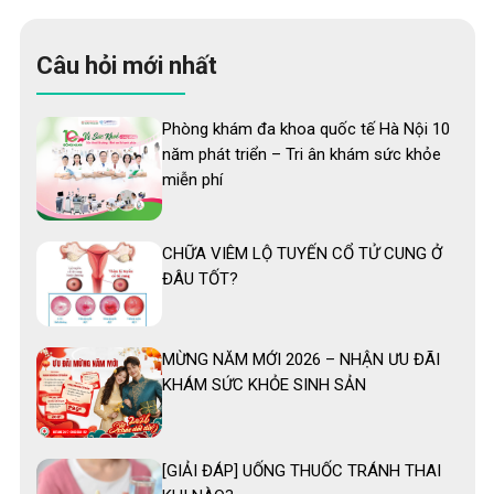
Câu hỏi mới nhất
Phòng khám đa khoa quốc tế Hà Nội 10
năm phát triển – Tri ân khám sức khỏe
miễn phí
CHỮA VIÊM LỘ TUYẾN CỔ TỬ CUNG Ở
ĐÂU TỐT?
MỪNG NĂM MỚI 2026 – NHẬN ƯU ĐÃI
KHÁM SỨC KHỎE SINH SẢN
[GIẢI ĐÁP] UỐNG THUỐC TRÁNH THAI