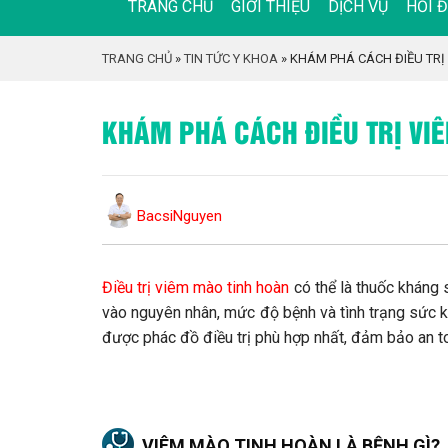
TRANG CHỦ
GIỚI THIỆU
DỊCH VỤ
HỎI 
TRANG CHỦ
»
TIN TỨC Y KHOA
»
KHÁM PHÁ CÁCH ĐIỀU TRỊ
KHÁM PHÁ CÁCH ĐIỀU TRỊ VI
BacsiNguyen
Điều trị viêm mào tinh hoàn
có thể là thuốc kháng 
vào nguyên nhân, mức độ bệnh và tình trạng sức 
được phác đồ điều trị phù hợp nhất, đảm bảo an t
VIÊM MÀO TINH HOÀN LÀ BỆNH GÌ?