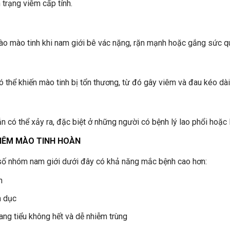
 trạng viêm cấp tính.
ào mào tinh khi nam giới bê vác nặng, rặn mạnh hoặc gắng sức qu
 thể khiến mào tinh bị tổn thương, từ đó gây viêm và đau kéo dài
 có thể xảy ra, đặc biệt ở những người có bệnh lý lao phổi hoặc la
VIÊM MÀO TINH HOÀN
số nhóm nam giới dưới đây có khả năng mắc bệnh cao hơn:
h
h dục
uang tiểu không hết và dễ nhiễm trùng