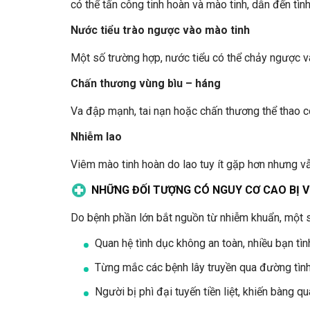
có thể tấn công tinh hoàn và mào tinh, dẫn đến tình
Nước tiểu trào ngược vào mào tinh
Một số trường hợp, nước tiểu có thể chảy ngược v
Chấn thương vùng bìu – háng
Va đập mạnh, tai nạn hoặc chấn thương thể thao có
Nhiễm lao
Viêm mào tinh hoàn do lao tuy ít gặp hơn nhưng vẫn
NHỮNG ĐỐI TƯỢNG CÓ NGUY CƠ CAO BỊ 
Do bệnh phần lớn bắt nguồn từ nhiễm khuẩn, một 
Quan hệ tình dục không an toàn, nhiều bạn tìn
Từng mắc các bệnh lây truyền qua đường tìn
Người bị phì đại tuyến tiền liệt, khiến bàng q