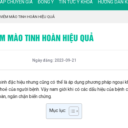
ĐÁP CHUYÊN GIA
ĐÔNG Y
TIN TỨC Y KHOA
HƯỚNG DẪN K
 VIÊM MÀO TINH HOÀN HIỆU QUẢ
ÊM MÀO TINH HOÀN HIỆU QUẢ
Ngày đăng: 2023-09-21
sinh đặc hiệu nhưng cũng có thể là áp dụng phương pháp ngoại k
khoẻ của người bệnh. Vậy nam giới khi có các dấu hiệu của bệnh
oàn, ngăn chặn biến chứng.
Mục lục: