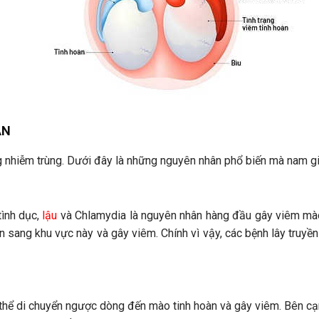
ÀN
g nhiễm trùng. Dưới đây là những nguyên nhân phổ biến mà nam giớ
tình dục,
lậu
và Chlamydia là nguyên nhân hàng đầu gây viêm mào
lan sang khu vực này và gây viêm. Chính vì vậy, các bệnh lây truy
ó thể di chuyển ngược dòng đến mào tinh hoàn và gây viêm. Bên cạnh