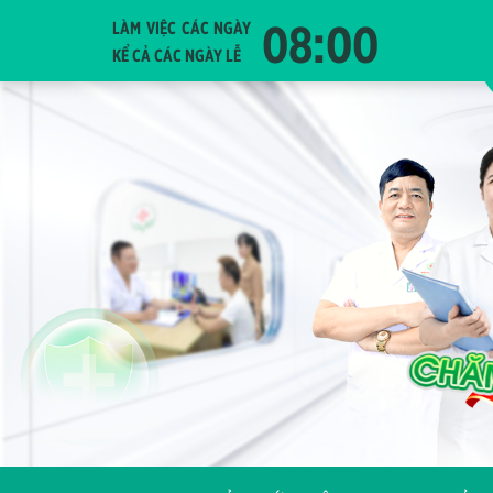
08:00
LÀM VIỆC CÁC NGÀY
KỂ CẢ CÁC NGÀY LỄ