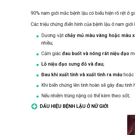
90% nam giới mắc bệnh lậu có biểu hiện rõ rệt ở g
Các triệu chứng điển hình của bệnh lậu ở nam giới
Dương vật
chảy mủ màu vàng hoặc màu 
nhiều;
Cảm giác
đau buốt và nóng rát niệu đạo
mỗ
Lỗ niệu đạo sưng đỏ và đau;
Đau khi xuất tinh và xuất tinh ra máu
hoặc 
Khi biến chứng lên tinh hoàn sẽ gây đau tinh 
Nếu nhiễm trùng nặng có thể kèm theo sốt;
DẤU HIỆU BỆNH LẬU Ở NỮ GIỚI