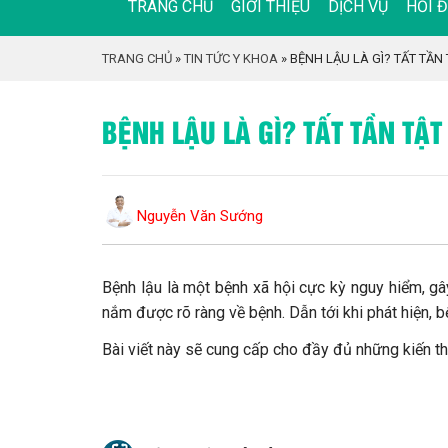
TRANG CHỦ
GIỚI THIỆU
DỊCH VỤ
HỎI 
TRANG CHỦ
»
TIN TỨC Y KHOA
»
BỆNH LẬU LÀ GÌ? TẤT TẦN
BỆNH LẬU LÀ GÌ? TẤT TẦN TẬT
Nguyễn Văn Sướng
Bệnh lậu là một bệnh xã hội cực kỳ nguy hiểm, g
nắm được rõ ràng về bệnh. Dẫn tới khi phát hiện, 
Bài viết này sẽ cung cấp cho đầy đủ những kiến t