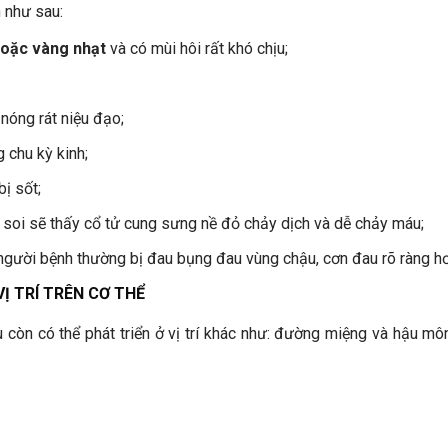
 như sau:
hoặc vàng nhạt
và có mùi hôi rất khó chịu;
 nóng rát niệu đạo;
 chu kỳ kinh;
ị sốt;
 soi sẽ thấy cổ tử cung sưng nề đỏ chảy dịch và dễ chảy máu;
gười bệnh thường bị đau bụng đau vùng chậu, cơn đau rõ ràng hơn
Ị TRÍ TRÊN CƠ THỂ
 còn có thể phát triển ở vị trí khác như: đường miệng và hậu môn