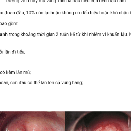
Dương vật chảy mủ vàng xanh là dấu hiệu của bệnh lậu nam
iai đoạn đầu, 10% còn lại hoặc không có dấu hiệu hoặc khó nhận b
 bao gồm:
xanh
trong khoảng thời gian 2 tuần kể từ khi nhiễm vi khuẩn lậu.
i lần đi tiểu;
có kèm lẫn mủ;
hoàn, cơn đau có thể lan lên cả vùng háng;