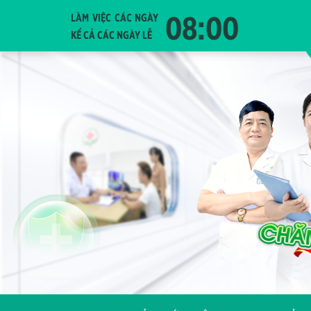
08:00
LÀM VIỆC CÁC NGÀY
KỂ CẢ CÁC NGÀY LỄ