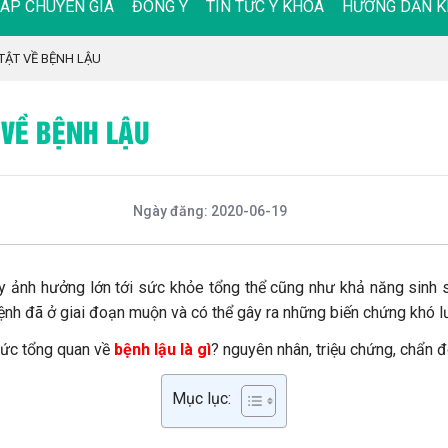
ĐÁP CHUYÊN GIA
ĐÔNG Y
TIN TỨC Y KHOA
HƯỚNG DẪN K
 TẬT VỀ BỆNH LẬU
 VỀ BỆNH LẬU
Ngày đăng: 2020-06-19
ây ảnh hưởng lớn tới sức khỏe tổng thể cũng như khả năng sinh s
bệnh đã ở giai đoạn muộn và có thể gây ra những biến chứng khó l
hức tổng quan về
bệnh lậu là gì
? nguyên nhân, triệu chứng, chẩn đ
Mục lục: