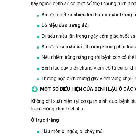
này người bệnh sẽ có một số triệu chứng điển hình
Âm đạo tiết
ra nhiều khí hư có màu trắng 
Lỗ niệu đạo sưng đỏ;
Đi tiểu nhiều lần trong ngày cảm giác buốt và
Âm đạo
ra máu bất thường
không phải trong
Nếu nhiễm trùng nặng người bệnh còn có thể b
Bệnh lậu gây biến chứng viêm cổ tử cung, khi
Trường hợp biến chứng gây viêm vùng chậu, n
MỘT SỐ BIỂU HIỆN CỦA BỆNH LẬU Ở CÁC V
Không chỉ xuất hiện tại cơ quan sinh dục, bệnh lậu
triệu chứng khác biệt như:
Ở trực tràng
Hậu môn bị ngứa, bị chảy mủ.