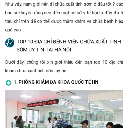
Như vậy, nam giới nên đi chữa xuất tinh sớm ở đâu tốt ? các
bác sĩ khuyên rằng nên đến một cơ sở y tế hội tụ đầy đủ 5
tiêu chí trên để có thể được thăm khám và chữa bệnh hiệu
quả cao.
TOP 10 ĐỊA CHỈ BỆNH VIỆN CHỮA XUẤT TINH
SỚM UY TÍN TẠI HÀ NỘI
Dưới đây, chúng tôi xin giới thiệu đến bạn top 10 địa chỉ
khám chưa xuất tinh sớm uy tín:
1. PHÒNG KHÁM ĐA KHOA QUỐC TẾ HN