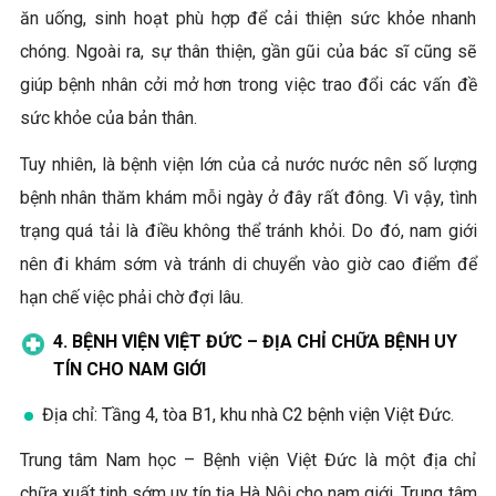
ăn uống, sinh hoạt phù hợp để cải thiện sức khỏe nhanh
chóng. Ngoài ra, sự thân thiện, gần gũi của bác sĩ cũng sẽ
giúp bệnh nhân cởi mở hơn trong việc trao đổi các vấn đề
sức khỏe của bản thân.
Tuy nhiên, là bệnh viện lớn của cả nước nước nên số lượng
bệnh nhân thăm khám mỗi ngày ở đây rất đông. Vì vậy, tình
trạng quá tải là điều không thể tránh khỏi. Do đó, nam giới
nên đi khám sớm và tránh di chuyển vào giờ cao điểm để
hạn chế việc phải chờ đợi lâu.
4. BỆNH VIỆN VIỆT ĐỨC – ĐỊA CHỈ CHỮA BỆNH UY
TÍN CHO NAM GIỚI
Địa chỉ: Tầng 4, tòa B1, khu nhà C2 bệnh viện Việt Đức.
Trung tâm Nam học – Bệnh viện Việt Đức là một địa chỉ
chữa xuất tinh sớm uy tín tịa Hà Nội cho nam giới. Trung tâm