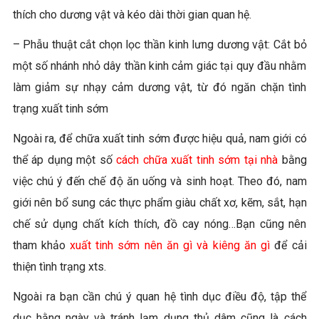
thích cho dương vật và kéo dài thời gian quan hệ.
– Phẫu thuật cắt chọn lọc thần kinh lưng dương vật: Cắt bỏ
một số nhánh nhỏ dây thần kinh cảm giác tại quy đầu nhằm
làm giảm sự nhạy cảm dương vật, từ đó ngăn chặn tình
trạng xuất tinh sớm
Ngoài ra, để chữa xuất tinh sớm được hiệu quả, nam giới có
thể áp dụng một số
cách chữa xuất tinh sớm tại nhà
bằng
việc chú ý đến chế độ ăn uống và sinh hoạt. Theo đó, nam
giới nên bổ sung các thực phẩm giàu chất xơ, kẽm, sắt, hạn
chế sử dụng chất kích thích, đồ cay nóng…Bạn cũng nên
tham khảo
xuất tinh sớm nên ăn gì và kiêng ăn gì
để cải
thiện tình trạng xts.
Ngoài ra bạn cần chú ý quan hệ tình dục điều độ, tập thể
dục hằng ngày và tránh lạm dụng thủ dâm cũng là cách