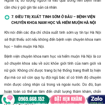
Ngoài ra, số lượng người ra vào quá đông nên bệnh nhân
cần chú ý giữ gìn tài sản cá nhân.
7. ĐIỀU TRỊ XUẤT TINH SỚM Ở ĐÂU – BỆNH VIỆN
CHUYÊN KHOA NAM HỌC VÀ HIẾM MUỘN HÀ NỘI
Khi nói đến các địa chỉ chữa xuất tinh sớm uy tín tại Hà Nội
sẽ thật thiếu sót nếu không đến bệnh viện chuyên khoa nam
học – hiếm muộn Hà Nội.
Bệnh viện chuyên khoa nam học và hiếm muộn Hà Nội là cơ
sở chuyên khoa sâu về sức khỏe giới tính của nam giới và
nữ giới. Không chỉ được trang bị hệ thống trang thiết bị hiện
đại mà cơ sở còn quy tụ đội ngũ bác sĩ có trình độ chuyên
môn được công nhận cả trong và ngoài nước. Do đó, bạn
hoàn toàn có thể an tâm đến chất lượng thăm khám, chẩn
đoán và điều trị bệnh xuất tinh sớm cũng như các căn bệnh