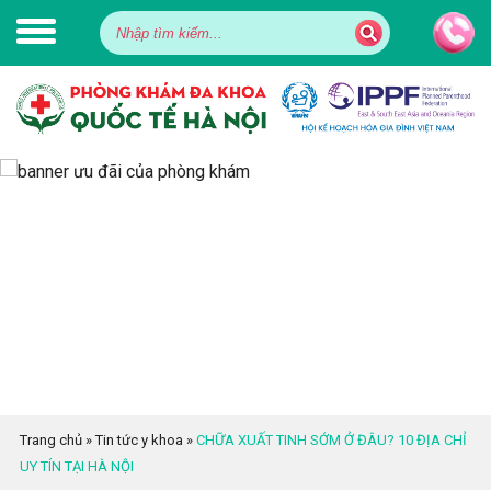
Trang chủ
»
Tin tức y khoa
»
CHỮA XUẤT TINH SỚM Ở ĐÂU? 10 ĐỊA CHỈ
UY TÍN TẠI HÀ NỘI