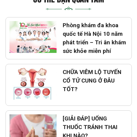
Phòng khám đa khoa
quốc tế Hà Nội 10 năm
phát triển – Tri ân khám
sức khỏe miễn phí
CHỮA VIÊM LỘ TUYẾN
CỔ TỬ CUNG Ở ĐÂU
TỐT?
[GIẢI ĐÁP] UỐNG
THUỐC TRÁNH THAI
KHI NÀO?