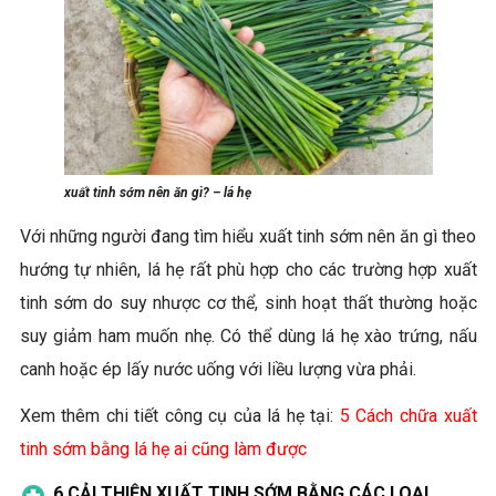
xuất tinh sớm nên ăn gì? – lá hẹ
Với những người đang tìm hiểu xuất tinh sớm nên ăn gì theo
hướng tự nhiên, lá hẹ rất phù hợp cho các trường hợp xuất
tinh sớm do suy nhược cơ thể, sinh hoạt thất thường hoặc
suy giảm ham muốn nhẹ. Có thể dùng lá hẹ xào trứng, nấu
canh hoặc ép lấy nước uống với liều lượng vừa phải.
Xem thêm chi tiết công cụ của lá hẹ tại:
5 Cách chữa xuất
tinh sớm bằng lá hẹ ai cũng làm được
6.
CẢI THIỆN XUẤT TINH SỚM BẰNG
CÁC LOẠI