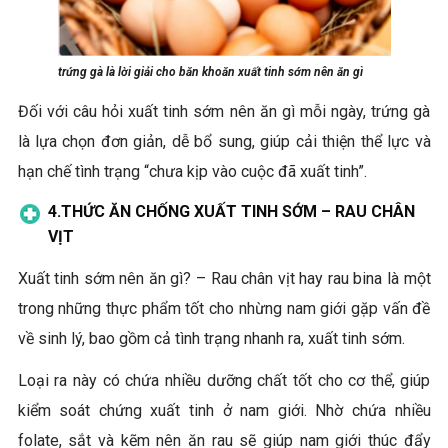
trứng gà là lời giải cho băn khoăn xuất tinh sớm nên ăn gì
Đối với câu hỏi xuất tinh sớm nên ăn gì mỗi ngày, trứng gà
là lựa chọn đơn giản, dễ bổ sung, giúp cải thiện thể lực và
hạn chế tình trạng “chưa kịp vào cuộc đã xuất tinh”.
4.
THỨC ĂN CHỐNG XUẤT TINH SỚM –
RAU CHÂN
VỊT
Xuất tinh sớm nên ăn gì? – Rau chân vịt hay rau bina là một
trong những thực phẩm tốt cho nhừng nam giới gặp vấn đề
về sinh lý, bao gồm cả tình trạng nhanh ra, xuất tinh sớm.
Loại ra này có chứa nhiều dưỡng chất tốt cho cơ thể, giúp
kiểm soát chứng xuất tinh ở nam giới. Nhờ chứa nhiều
folate, sắt và kẽm nên ăn rau sẽ giúp nam giới thúc đẩy