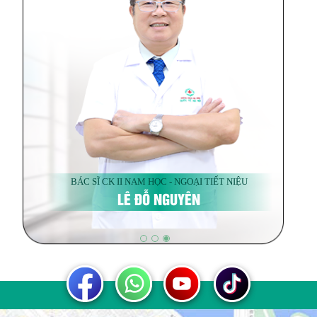
BÁC SĨ CK II NAM HỌC - NGOẠI TIẾT NIỆU
LÊ ĐỖ NGUYÊN