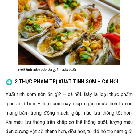
xuất tinh sớm nên ăn gì? – hàu biển
2.
THỰC PHẨM TRỊ XUẤT TINH SỚM –
CÁ HỒI
Xuất tinh sớm nên ăn gì? –
cá hồi. Đây là loại thực phẩm
giàu acid béo – loại acid này giúp ngăn ngừa tích tụ các
mảng bám trong động mạch, giúp máu lưu thông tốt hơn.
Khi máu lưu thông trên khắp cơ thể thông suốt, lượng máu
đến dương vật sẽ nhanh hơn, đều hơn, từ đó hỗ trợ nam giới