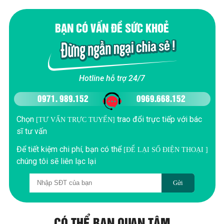
BẠN CÓ VẤN ĐỀ SỨC KHOẺ
Hotline hỗ trợ 24/7
0971. 989.152
0969.668.152
Chọn
trao đổi trực tiếp với bác
[TƯ VẤN TRỰC TUYẾN]
sĩ tư vấn
Để tiết kiệm chi phí, bạn có thể
[ĐỂ LẠI SỐ ĐIỆN THOẠI ]
chúng tôi sẽ liên lạc lại
Gửi
CÓ THỂ BẠN QUAN TÂM