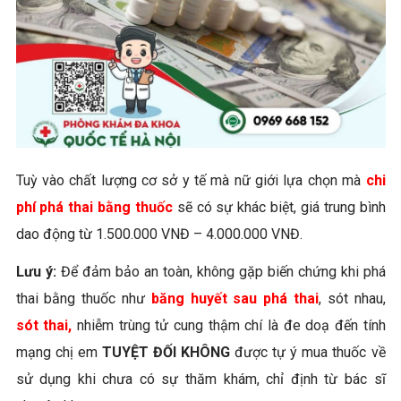
Tuỳ vào chất lượng cơ sở y tế mà nữ giới lựa chọn mà
chi
phí phá thai bằng thuốc
sẽ có sự khác biệt, giá trung bình
dao động từ 1.500.000 VNĐ – 4.000.000 VNĐ.
Lưu ý:
Để đảm bảo an toàn, không gặp biến chứng khi phá
thai bằng thuốc như
băng huyết sau phá thai
, sót nhau,
sót thai,
nhiễm trùng tử cung thậm chí là đe doạ đến tính
mạng chị em
TUYỆT ĐỐI KHÔNG
được tự ý mua thuốc về
sử dụng khi chưa có sự thăm khám, chỉ định từ bác sĩ