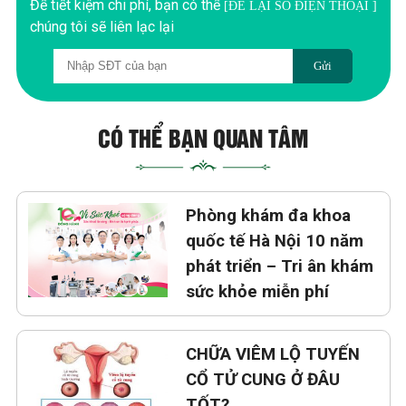
Để tiết kiệm chi phí, bạn có thể
[ĐỂ LẠI SỐ ĐIỆN THOẠI ]
chúng tôi sẽ liên lạc lại
Gửi
CÓ THỂ BẠN QUAN TÂM
Phòng khám đa khoa
quốc tế Hà Nội 10 năm
phát triển – Tri ân khám
sức khỏe miễn phí
CHỮA VIÊM LỘ TUYẾN
CỔ TỬ CUNG Ở ĐÂU
TỐT?