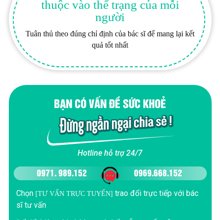
thuộc vào thể trạng của mỗi
người
Tuân thủ theo đúng chỉ định của bác sĩ để mang lại kết
quả tốt nhất
BẠN CÓ VẤN ĐỀ SỨC KHOẺ
Hotline hỗ trợ 24/7
0971. 989.152
0969.668.152
Chọn
trao đổi trực tiếp với bác
[TƯ VẤN TRỰC TUYẾN]
sĩ tư vấn