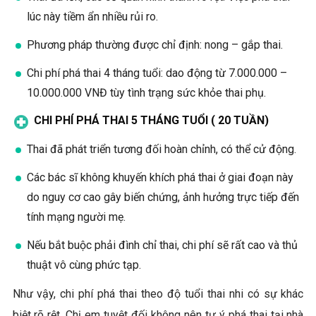
lúc này tiềm ẩn nhiều rủi ro.
Phương pháp thường được chỉ định: nong – gắp thai.
Chi phí phá thai 4 tháng tuổi: dao động từ 7.000.000 –
10.000.000 VNĐ tùy tình trạng sức khỏe thai phụ.
CHI PHÍ PHÁ THAI 5 THÁNG TUỔI ( 20 TUẦN)
Thai đã phát triển tương đối hoàn chỉnh, có thể cử động.
Các bác sĩ không khuyến khích phá thai ở giai đoạn này
do nguy cơ cao gây biến chứng, ảnh hưởng trực tiếp đến
tính mạng người mẹ.
Nếu bắt buộc phải đình chỉ thai, chi phí sẽ rất cao và thủ
thuật vô cùng phức tạp.
Như vậy, chi phí phá thai theo độ tuổi thai nhi có sự khác
biệt rõ rệt. Chị em tuyệt đối không nên tự ý phá thai tại nhà