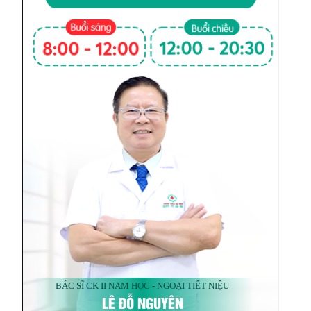
BÁC SĨ CK II NAM HỌC - NGOẠI TIẾT NIỆU
LÊ ĐỖ NGUYÊN