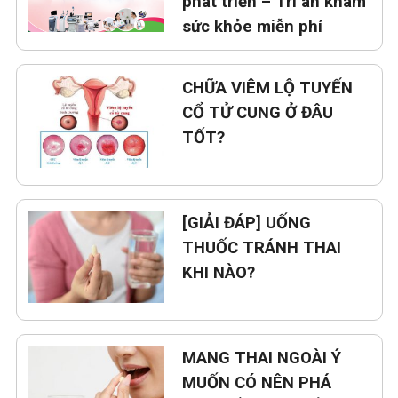
phát triển – Tri ân khám
sức khỏe miễn phí
CHỮA VIÊM LỘ TUYẾN
CỔ TỬ CUNG Ở ĐÂU
TỐT?
[GIẢI ĐÁP] UỐNG
THUỐC TRÁNH THAI
KHI NÀO?
MANG THAI NGOÀI Ý
MUỐN CÓ NÊN PHÁ