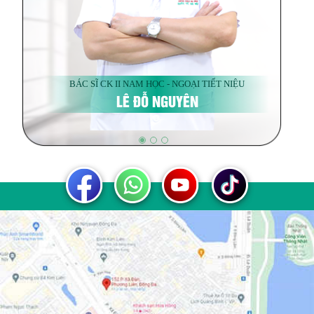
BÁC SĨ CK II NAM HỌC - NGOẠI TIẾT NIỆU
LÊ ĐỖ NGUYÊN