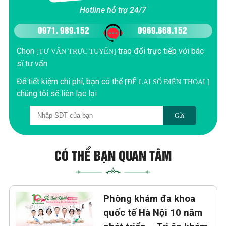
Hotline hỗ trợ 24/7
0971. 989.152
0969.668.152
Chọn
trao đổi trực tiếp với bác
[TƯ VẤN TRỰC TUYẾN]
sĩ tư vấn
Để tiết kiệm chi phí, bạn có thể
[ĐỂ LẠI SỐ ĐIỆN THOẠI ]
chúng tôi sẽ liên lạc lại
Gửi
CÓ THỂ BẠN QUAN TÂM
Phòng khám đa khoa
quốc tế Hà Nội 10 năm