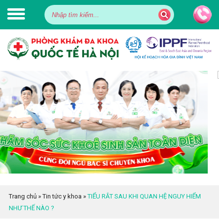
Trang chủ
»
Tin tức y khoa
»
TIỂU RẮT SAU KHI QUAN HỆ NGUY HIỂM
NHƯ THẾ NÀO ?