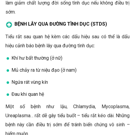
làm giảm chất lượng đời sống tình dục nếu không điều trị
sớm.
BỆNH LÂY QUA ĐƯỜNG TÌNH DỤC (STDS)
Tiểu rắt sau quan hệ kèm các dấu hiệu sau có thể là dấu
hiệu cảnh báo bệnh lây qua đường tình dục:
Khí hư bất thường (ở nữ)
Mủ chảy ra từ niệu đạo (ở nam)
Ngứa rát vùng kín
Đau khi quan hệ
Một số bệnh như lậu, Chlamydia, Mycoplasma,
Ureaplasma… rất dễ gây tiểu buốt – tiểu rắt kéo dài. Những
bệnh này cần điều trị sớm để tránh biến chứng vô sinh –
hiếm muộn.