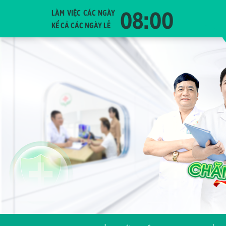
08:00
LÀM VIỆC CÁC NGÀY
KỂ CẢ CÁC NGÀY LỄ