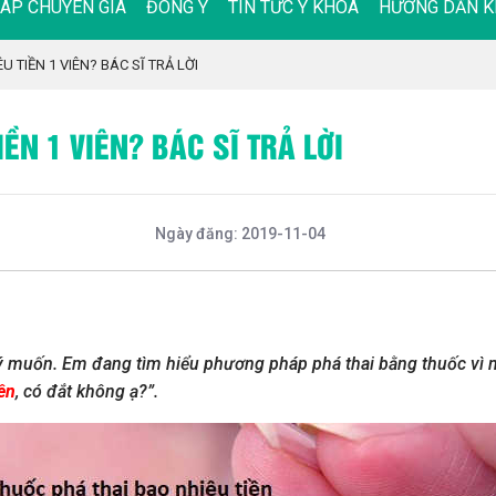
ĐÁP CHUYÊN GIA
ĐÔNG Y
TIN TỨC Y KHOA
HƯỚNG DẪN K
 TIỀN 1 VIÊN? BÁC SĨ TRẢ LỜI
ỀN 1 VIÊN? BÁC SĨ TRẢ LỜI
Ngày đăng: 2019-11-04
ý muốn. Em đang tìm hiểu phương pháp phá thai bằng thuốc vì ng
iên
, có đắt không ạ?”.