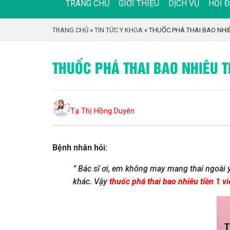
TRANG CHỦ
GIỚI THIỆU
DỊCH VỤ
HỎI 
TRANG CHỦ
»
TIN TỨC Y KHOA
»
THUỐC PHÁ THAI BAO NHIÊU
THUỐC PHÁ THAI BAO NHIÊU TI
Tạ Thị Hồng Duyên
Bệnh nhân hỏi:
” Bác sĩ ơi, em không may mang thai ngoài 
khác. Vậy
thuốc phá thai bao nhiêu tiền 1 v