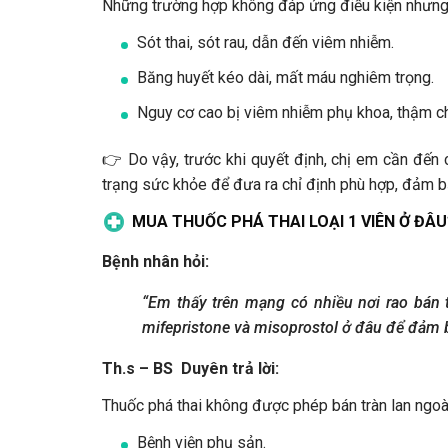
Những trường hợp không đáp ứng điều kiện nhưng v
Sót thai, sót rau, dẫn đến viêm nhiễm.
Băng huyết kéo dài, mất máu nghiêm trọng.
Nguy cơ cao bị viêm nhiễm phụ khoa, thậm ch
👉 Do vậy, trước khi quyết định, chị em cần đến
trạng sức khỏe để đưa ra chỉ định phù hợp, đảm b
MUA THUỐC PHÁ THAI LOẠI 1 VIÊN Ở ĐÂU
Bệnh nhân hỏi:
“Em thấy trên mạng có nhiều nơi rao bán 
mifepristone và misoprostol ở đâu để đảm b
Th.s – BS Duyên trả lời:
Thuốc phá thai không được phép bán tràn lan ngoài 
Bệnh viện phụ sản.