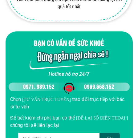
quả tốt nhất
BẠN CÓ VẤN ĐỀ SỨC KHOẺ
Hotline hỗ trợ 24/7
0971. 989.152
0969.668.152
Chọn
trao đổi trực tiếp với bác
[TƯ VẤN TRỰC TUYẾN]
sĩ tư vấn
Để tiết kiệm chi phí, bạn có thể
[ĐỂ LẠI SỐ ĐIỆN THOẠI ]
chúng tôi sẽ liên lạc lại