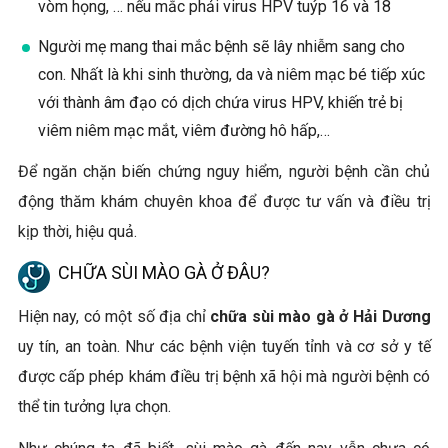
vòm họng, … nếu mắc phải virus HPV tuýp 16 và 18
Người mẹ mang thai mắc bệnh sẽ lây nhiễm sang cho
con. Nhất là khi sinh thường, da và niêm mạc bé tiếp xúc
với thành âm đạo có dịch chứa virus HPV, khiến trẻ bị
viêm niêm mạc mắt, viêm đường hô hấp,…
Để ngăn chặn biến chứng nguy hiểm, người bệnh cần chủ
động thăm khám chuyên khoa để được tư vấn và điều trị
kịp thời, hiệu quả.
C
HỮA SÙI MÀO GÀ Ở ĐÂU?
Hiện nay, có một số địa chỉ
chữa sùi mào gà ở Hải Dương
uy tín, an toàn. Như các bệnh viện tuyến tỉnh và cơ sở y tế
được cấp phép khám điều trị bệnh xã hội mà người bệnh có
thể tin tưởng lựa chọn.