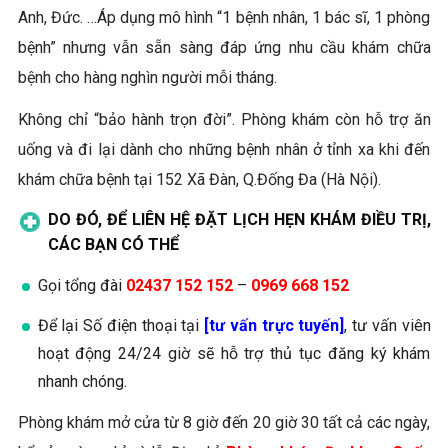
Anh, Đức. …Áp dụng mô hình “1 bệnh nhân, 1 bác sĩ, 1 phòng
bệnh” nhưng vẫn sẵn sàng đáp ứng nhu cầu khám chữa
bệnh cho hàng nghìn người mỗi tháng.
Không chỉ “bảo hành trọn đời”. Phòng khám còn hỗ trợ ăn
uống và đi lại dành cho những bệnh nhân ở tỉnh xa khi đến
khám chữa bệnh tại 152 Xã Đàn, Q.Đống Đa (Hà Nội).
DO ĐÓ, ĐỂ LIÊN HỆ ĐẶT LỊCH HẸN KHÁM ĐIỀU TRỊ,
CÁC BẠN CÓ THỂ
Gọi tổng đài
02437 152 152
–
0969 668 152
Để lại Số điện thoại tại
[
tư vấn trực tuyến
]
, tư vấn viên
hoạt động 24/24 giờ sẽ hỗ trợ thủ tục đăng ký khám
nhanh chóng.
Phòng khám mở cửa từ 8 giờ đến 20 giờ 30 tất cả các ngày,