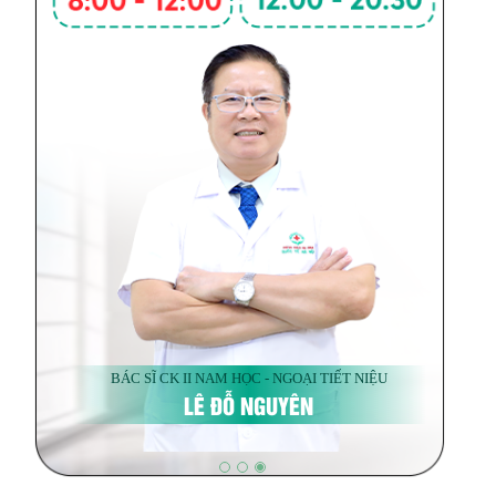
BÁC SĨ CK II NAM HỌC - NGOẠI TIẾT NIỆU
LÊ ĐỖ NGUYÊN