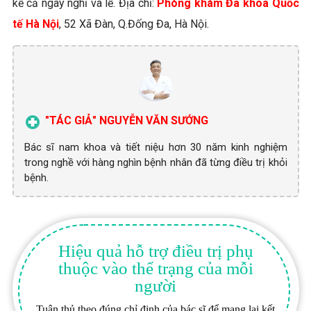
kể cả ngày nghỉ và lễ. Địa chỉ:
Phòng khám Đa khoa Quốc
tế Hà Nội
, 52 Xã Đàn, Q.Đống Đa, Hà Nội.
"TÁC GIẢ" NGUYỄN VĂN SƯỚNG
Bác sĩ nam khoa và tiết niệu hơn 30 năm kinh nghiệm
trong nghề với hàng nghìn bệnh nhân đã từng điều trị khỏi
bệnh.
Hiệu quả hỗ trợ điều trị phụ
thuộc vào thể trạng của mỗi
người
Tuân thủ theo đúng chỉ định của bác sĩ để mang lại kết