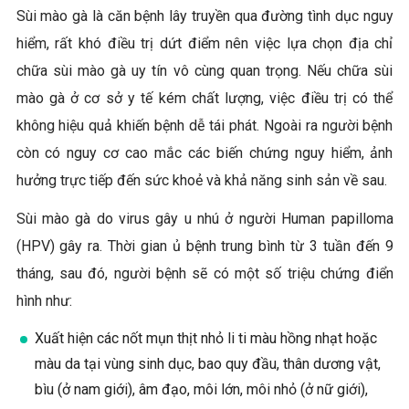
Sùi mào gà là căn bệnh lây truyền qua đường tình dục nguy
hiểm, rất khó điều trị dứt điểm nên việc lựa chọn địa chỉ
chữa sùi mào gà uy tín vô cùng quan trọng. Nếu chữa sùi
mào gà ở cơ sở y tế kém chất lượng, việc điều trị có thể
không hiệu quả khiến bệnh dễ tái phát. Ngoài ra người bệnh
còn có nguy cơ cao mắc các biến chứng nguy hiểm, ảnh
hưởng trực tiếp đến sức khoẻ và khả năng sinh sản về sau.
Sùi mào gà do virus gây u nhú ở người Human papilloma
(HPV) gây ra. Thời gian ủ bệnh trung bình từ 3 tuần đến 9
tháng, sau đó, người bệnh sẽ có một số triệu chứng điển
hình như:
Xuất hiện các nốt mụn thịt nhỏ li ti màu hồng nhạt hoặc
màu da tại vùng sinh dục, bao quy đầu, thân dương vật,
bìu (ở nam giới), âm đạo, môi lớn, môi nhỏ (ở nữ giới),