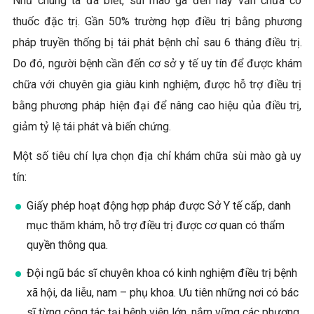
Như chúng ta đã biết, sùi mào gà đến nay vẫn chưa có
thuốc đặc trị. Gần 50% trường hợp điều trị bằng phương
pháp truyền thống bị tái phát bệnh chỉ sau 6 tháng điều trị.
Do đó, người bệnh cần đến cơ sở y tế uy tín để được khám
chữa với chuyên gia giàu kinh nghiệm, được hỗ trợ điều trị
bằng phương pháp hiện đại để nâng cao hiệu qủa điều trị,
giảm tỷ lệ tái phát và biến chứng.
Một số tiêu chí lựa chọn địa chỉ khám chữa sùi mào gà uy
tín:
Giấy phép hoạt động hợp pháp được Sở Y tế cấp, danh
mục thăm khám, hỗ trợ điều trị được cơ quan có thẩm
quyền thông qua.
Đội ngũ bác sĩ chuyên khoa có kinh nghiệm điều trị bệnh
xã hội, da liễu, nam – phụ khoa. Ưu tiên những nơi có bác
sĩ từng công tác tại bệnh viện lớn, nắm vững các phương