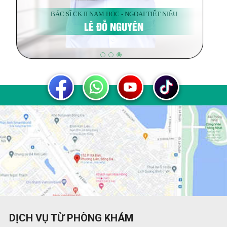
BÁC SĨ CK II NAM HỌC - NGOẠI TIẾT NIỆU
LÊ ĐỖ NGUYÊN
DỊCH VỤ TỪ PHÒNG KHÁM