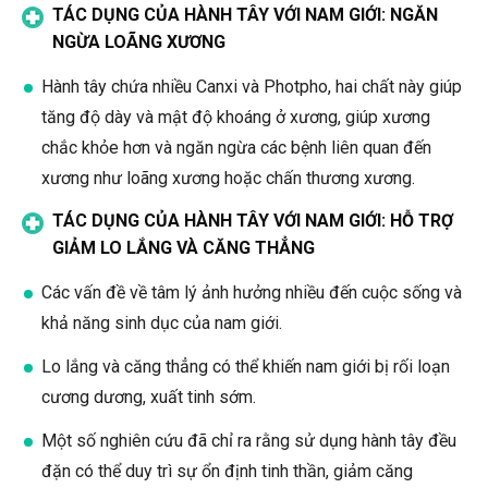
TÁC DỤNG CỦA HÀNH TÂY VỚI NAM GIỚI: NGĂN
NGỪA LOÃNG XƯƠNG
Hành tây chứa nhiều Canxi và Photpho, hai chất này giúp
tăng độ dày và mật độ khoáng ở xương, giúp xương
chắc khỏe hơn và ngăn ngừa các bệnh liên quan đến
xương như loãng xương hoặc chấn thương xương.
TÁC DỤNG CỦA HÀNH TÂY VỚI NAM GIỚI: HỖ TRỢ
GIẢM LO LẮNG VÀ CĂNG THẲNG
Các vấn đề về tâm lý ảnh hưởng nhiều đến cuộc sống và
khả năng sinh dục của nam giới.
Lo lắng và căng thẳng có thể khiến nam giới bị rối loạn
cương dương, xuất tinh sớm.
Một số nghiên cứu đã chỉ ra rằng sử dụng hành tây đều
đặn có thể duy trì sự ổn định tinh thần, giảm căng