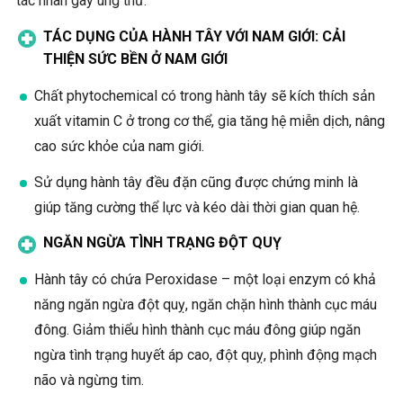
tác nhân gây ung thư.
TÁC DỤNG CỦA HÀNH TÂY VỚI NAM GIỚI: CẢI
THIỆN SỨC BỀN Ở NAM GIỚI
Chất phytochemical có trong hành tây sẽ kích thích sản
xuất vitamin C ở trong cơ thể, gia tăng hệ miễn dịch, nâng
cao sức khỏe của nam giới.
Sử dụng hành tây đều đặn cũng được chứng minh là
giúp tăng cường thể lực và kéo dài thời gian quan hệ.
NGĂN NGỪA TÌNH TRẠNG ĐỘT QUỴ
Hành tây có chứa Peroxidase – một loại enzym có khả
năng ngăn ngừa đột quỵ, ngăn chặn hình thành cục máu
đông.
Giảm thiểu hình thành cục máu đông giúp ngăn
ngừa tình trạng huyết áp cao, đột quỵ, phình động mạch
não và ngừng tim.