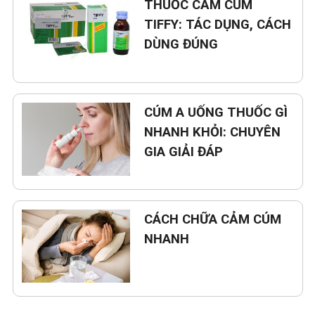
THUỐC CẢM CÚM
TIFFY: TÁC DỤNG, CÁCH
DÙNG ĐÚNG
CÚM A UỐNG THUỐC GÌ
NHANH KHỎI: CHUYÊN
GIA GIẢI ĐÁP
CÁCH CHỮA CẢM CÚM
NHANH