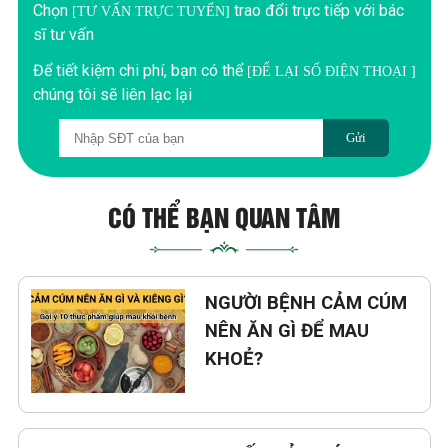
Chọn
trao đổi trực tiếp với bác
[TƯ VẤN TRỰC TUYẾN]
sĩ tư vấn
Để tiết kiệm chi phí, bạn có thể
[ĐỂ LẠI SỐ ĐIỆN THOẠI ]
chúng tôi sẽ liên lạc lại
Gửi
CÓ THỂ BẠN QUAN TÂM
NGƯỜI BỆNH CẢM CÚM
NÊN ĂN GÌ ĐỂ MAU
KHOẺ?