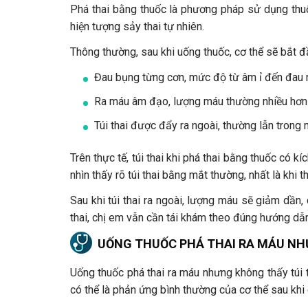
Phá thai bằng thuốc là phương pháp sử dụng thuốc
hiện tượng sảy thai tự nhiên.
Thông thường, sau khi uống thuốc, cơ thể sẽ bắt 
Đau bụng từng cơn, mức độ từ âm ỉ đến đau nh
Ra máu âm đạo, lượng máu thường nhiều hơn 
Túi thai được đẩy ra ngoài, thường lẫn trong 
Trên thực tế, túi thai khi phá thai bằng thuốc có 
nhìn thấy rõ túi thai bằng mắt thường, nhất là khi t
Sau khi túi thai ra ngoài, lượng máu sẽ giảm dần
thai, chị em vẫn cần tái khám theo đúng hướng dẫn
UỐNG THUỐC PHÁ THAI RA MÁU NH
Uống thuốc phá thai ra máu nhưng không thấy túi t
có thể là phản ứng bình thường của cơ thể sau khi