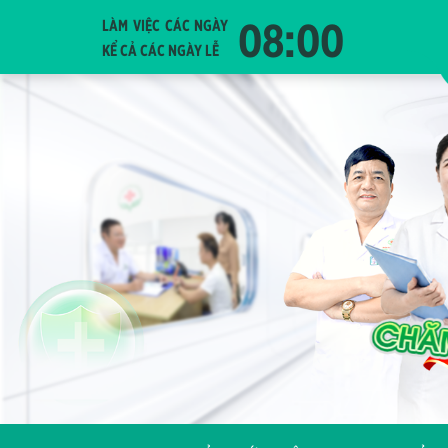
08:00
LÀM VIỆC CÁC NGÀY
KỂ CẢ CÁC NGÀY LỄ