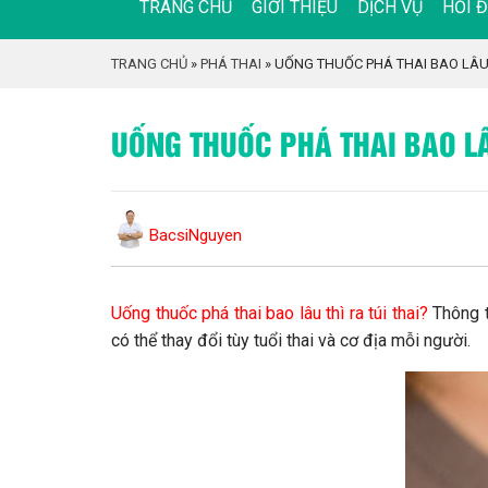
TRANG CHỦ
GIỚI THIỆU
DỊCH VỤ
HỎI 
TRANG CHỦ
»
PHÁ THAI
»
UỐNG THUỐC PHÁ THAI BAO LÂU T
UỐNG THUỐC PHÁ THAI BAO LÂU
BacsiNguyen
Uống thuốc phá thai bao lâu thì ra túi thai?
Thông t
có thể thay đổi tùy tuổi thai và cơ địa mỗi người.