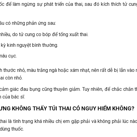
 để làm ngừng sự phát triển của thai, sau đó kích thích tử cun
đầu có những phản ứng sau:
iều, do tử cung co bóp để tống xuất thai.
kỳ kinh nguyệt bình thường.
máu cục.
kích thước nhỏ, màu trắng ngà hoặc xám nhạt, nên rất dễ bị lẫn v
hai còn nhỏ.
, cảm giác đau bụng cũng thuyên giảm. Tuy nhiên, để chắc chắn 
 của bác sĩ.
ƯNG KHÔNG THẤY TÚI THAI CÓ NGUY HIỂM KHÔNG?
hai là tình trạng khá nhiều chị em gặp phải và không phải lúc n
 dùng thuốc.