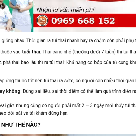
ng giống nhau. Thời gian ra túi thai nhanh hay ra chậm còn phải phụ
ụ thuộc vào
tuổi thai:
Thai càng nhỏ (thường dưới 7 tuần) thì túi t
phá thai bao lâu thì ra túi thai: Khả năng co bóp của tử cung khá
 ứng thuốc tốt nên túi thai ra sớm, có người cần nhiều thời gian 
hay không:
Dùng sai liều, sai thời điểm có thể làm quá trình diễn
u vài giờ, nhưng cũng có người phải mất 2 – 3 ngày mới thấy túi tha
eo dõi sát và tái khám đúng hẹn.
I NHƯ THẾ NÀO?