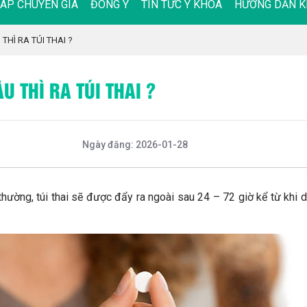
ĐÁP CHUYÊN GIA
ĐÔNG Y
TIN TỨC Y KHOA
HƯỚNG DẪN K
HÌ RA TÚI THAI ?
 THÌ RA TÚI THAI ?
Ngày đăng: 2026-01-28
hường, túi thai sẽ được đẩy ra ngoài sau 24 – 72 giờ kể từ khi 