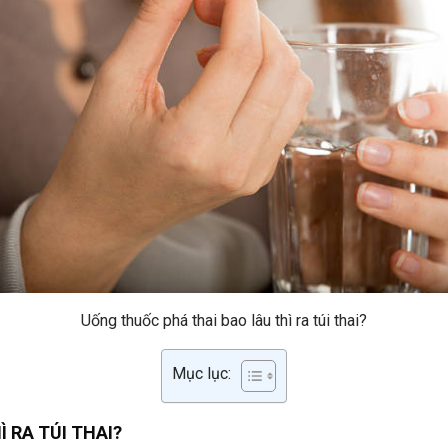
Uống thuốc phá thai bao lâu thì ra túi thai?
Mục lục:
 RA TÚI THAI?