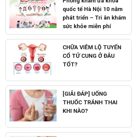
Phòng khám đa khoa
quốc tế Hà Nội 10 năm
phát triển – Tri ân khám
sức khỏe miễn phí
CHỮA VIÊM LỘ TUYẾN
CỔ TỬ CUNG Ở ĐÂU
TỐT?
[GIẢI ĐÁP] UỐNG
THUỐC TRÁNH THAI
KHI NÀO?