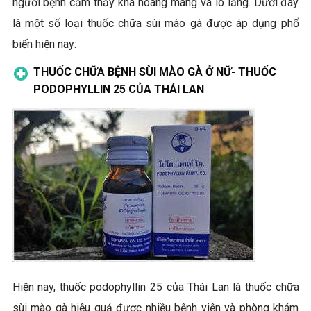
người bệnh cảm thấy khá hoang mang và lo lắng. Dưới đây
là một số loại thuốc chữa sùi mào gà được áp dụng phổ
biến hiện nay:
THUỐC CHỮA BỆNH SÙI MÀO GÀ Ở NỮ- THUỐC
PODOPHYLLIN 25 CỦA THÁI LAN
Hiện nay, thuốc podophyllin 25 của Thái Lan là thuốc chữa
sùi mào gà hiệu quả được nhiều bệnh viện và phòng khám