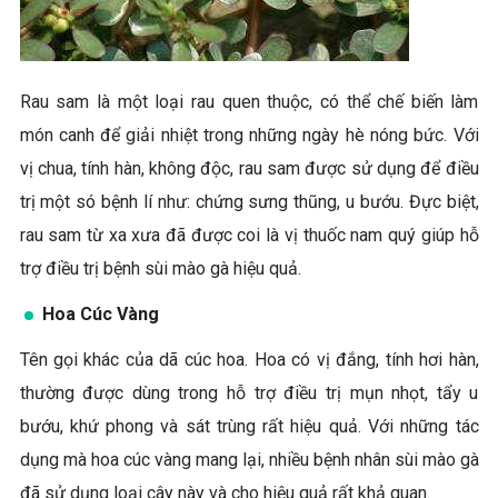
Rau sam là một loại rau quen thuộc, có thể chế biến làm
món canh để giải nhiệt trong những ngày hè nóng bức. Với
vị chua, tính hàn, không độc, rau sam được sử dụng để điều
trị một só bệnh lí như: chứng sưng thũng, u bướu. Đực biệt,
rau sam từ xa xưa đã được coi là vị thuốc nam quý giúp hỗ
trợ điều trị bệnh sùi mào gà hiệu quả.
Hoa Cúc Vàng
Tên gọi khác của dã cúc hoa. Hoa có vị đắng, tính hơi hàn,
thường được dùng trong hỗ trợ điều trị mụn nhọt, tẩy u
bướu, khứ phong và sát trùng rất hiệu quả. Với những tác
dụng mà hoa cúc vàng mang lại, nhiều bệnh nhân sùi mào gà
đã sử dụng loại cây này và cho hiệu quả rất khả quan.