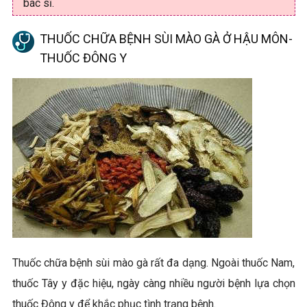
bác sĩ.
THUỐC CHỮA BỆNH SÙI MÀO GÀ Ở HẬU MÔN-
THUỐC ĐÔNG Y
Thuốc chữa bệnh sùi mào gà rất đa dạng. Ngoài thuốc Nam,
thuốc Tây y đặc hiệu, ngày càng nhiều người bệnh lựa chọn
thuốc Đông y để khắc phục tình trạng bệnh.