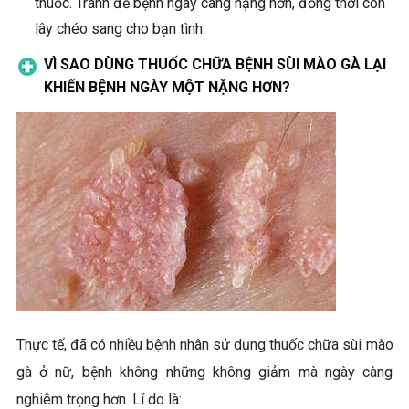
thuốc. Tránh để bệnh ngày càng nặng hơn, đồng thời còn
lây chéo sang cho bạn tình.
VÌ SAO DÙNG THUỐC CHỮA BỆNH SÙI MÀO GÀ LẠI
KHIẾN BỆNH NGÀY MỘT NẶNG HƠN?
Thực tế, đã có nhiều bệnh nhân sử dụng thuốc chữa sùi mào
gà ở nữ, bệnh không những không giảm mà ngày càng
nghiêm trọng hơn. Lí do là: