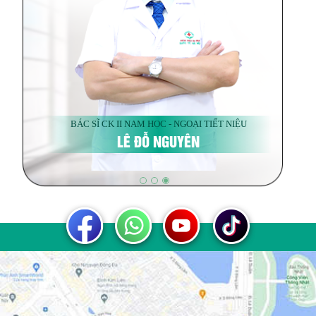
BÁC SĨ CK II NAM HỌC - NGOẠI TIẾT NIỆU
LÊ ĐỖ NGUYÊN