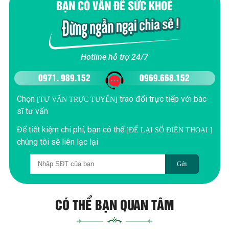
BẠN CÓ VẤN ĐỀ SỨC KHOẺ
Hotline hỗ trợ 24/7
0971. 989.152
0969.668.152
Chọn
trao đổi trực tiếp với bác
[TƯ VẤN TRỰC TUYẾN]
sĩ tư vấn
Để tiết kiệm chi phí, bạn có thể
[ĐỂ LẠI SỐ ĐIỆN THOẠI ]
chúng tôi sẽ liên lạc lại
Gửi
CÓ THỂ BẠN QUAN TÂM