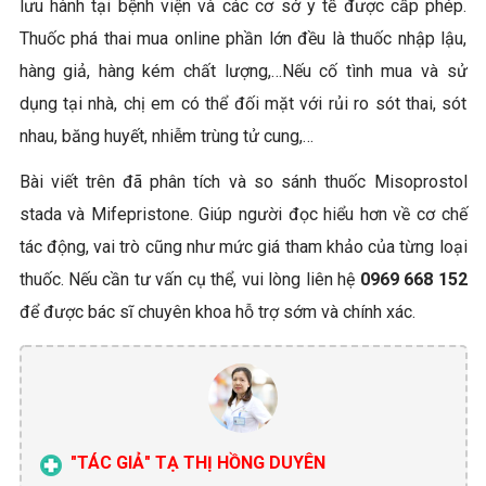
lưu hành tại bệnh viện và các cơ sở y tế được cấp phép.
Thuốc phá thai mua online phần lớn đều là thuốc nhập lậu,
hàng giả, hàng kém chất lượng,…Nếu cố tình mua và sử
dụng tại nhà, chị em có thể đối mặt với rủi ro sót thai, sót
nhau, băng huyết, nhiễm trùng tử cung,…
Bài viết trên đã phân tích và so sánh thuốc Misoprostol
stada và Mifepristone. Giúp người đọc hiểu hơn về cơ chế
tác động, vai trò cũng như mức giá tham khảo của từng loại
thuốc. Nếu cần tư vấn cụ thể, vui lòng liên hệ
0969 668 152
để được bác sĩ chuyên khoa hỗ trợ sớm và chính xác.
"TÁC GIẢ" TẠ THỊ HỒNG DUYÊN