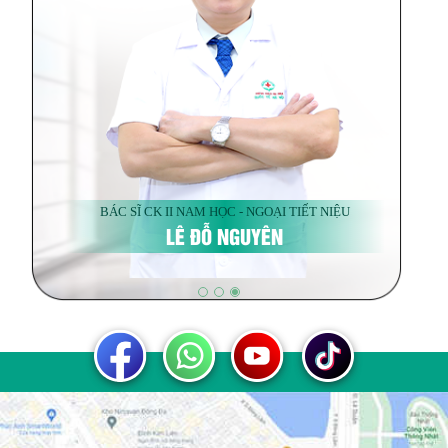
BÁC SĨ CK II NAM HỌC - NGOẠI TIẾT NIỆU
LÊ ĐỖ NGUYÊN