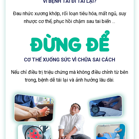
VÌ BỆNH TÁI ĐI TÁI LẠI?
Đau nhức xương khớp, rối loạn tiêu hóa, mất ngủ, suy
nhược cơ thể, phục hồi chậm sau tai biến …
ĐỪNG ĐỂ
CƠ THỂ XUỐNG SỨC VÌ CHỮA SAI CÁCH
Nếu chỉ điều trị triệu chứng mà không điều chỉnh từ bên
trong, bệnh dễ tái lại và ảnh hưởng lâu dài.