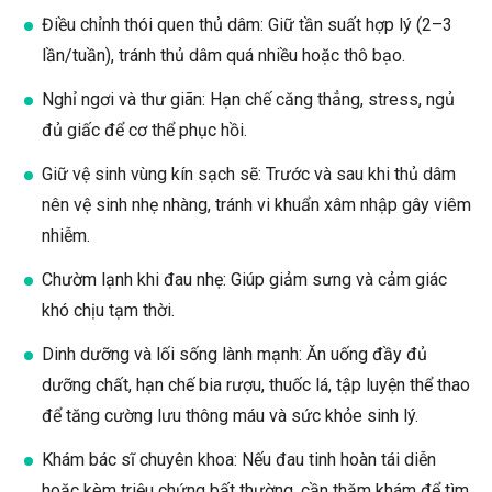
Điều chỉnh thói quen thủ dâm: Giữ tần suất hợp lý (2–3
lần/tuần), tránh thủ dâm quá nhiều hoặc thô bạo.
Nghỉ ngơi và thư giãn: Hạn chế căng thẳng, stress, ngủ
đủ giấc để cơ thể phục hồi.
Giữ vệ sinh vùng kín sạch sẽ: Trước và sau khi thủ dâm
nên vệ sinh nhẹ nhàng, tránh vi khuẩn xâm nhập gây viêm
nhiễm.
Chườm lạnh khi đau nhẹ: Giúp giảm sưng và cảm giác
khó chịu tạm thời.
Dinh dưỡng và lối sống lành mạnh: Ăn uống đầy đủ
dưỡng chất, hạn chế bia rượu, thuốc lá, tập luyện thể thao
để tăng cường lưu thông máu và sức khỏe sinh lý.
Khám bác sĩ chuyên khoa: Nếu đau tinh hoàn tái diễn
hoặc kèm triệu chứng bất thường, cần thăm khám để tìm