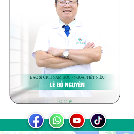
BÁC SĨ CK II NAM HỌC - NGOẠI TIẾT NIỆU
LÊ ĐỖ NGUYÊN