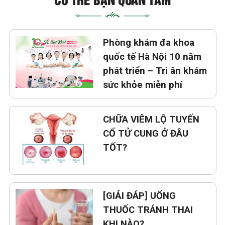
Phòng khám đa khoa
quốc tế Hà Nội 10 năm
phát triển – Tri ân khám
sức khỏe miễn phí
CHỮA VIÊM LỘ TUYẾN
CỔ TỬ CUNG Ở ĐÂU
TỐT?
[GIẢI ĐÁP] UỐNG
THUỐC TRÁNH THAI
KHI NÀO?