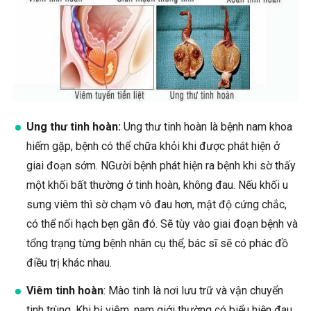
Ung thư tinh hoàn:
Ung thư tinh hoàn là bệnh nam khoa
hiếm gặp, bệnh có thể chữa khỏi khi được phát hiện ở
giai đoạn sớm. NGười bệnh phát hiện ra bệnh khi sờ thấy
một khối bất thường ở tinh hoàn, không đau. Nếu khối u
sưng viêm thì sờ chạm vô đau hơn, mật độ cứng chắc,
có thể nổi hạch bẹn gần đó. Sẽ tùy vào giai đoạn bệnh và
tổng trạng từng bệnh nhân cụ thể, bác sĩ sẽ có phác đồ
điều trị khác nhau.
Viêm tinh hoàn
: Mào tinh là nơi lưu trữ và vận chuyển
tinh trùng. Khi bị viêm, nam giới thường có biểu hiện đau