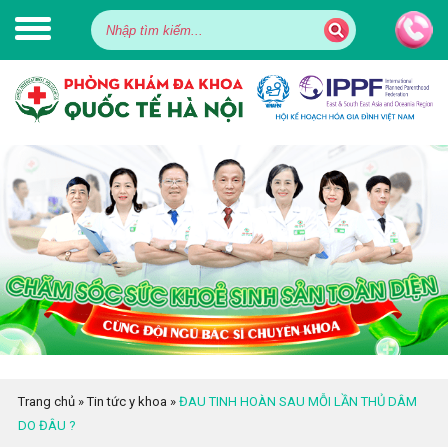
Trang chủ
»
Tin tức y khoa
»
ĐAU TINH HOÀN SAU MỖI LẦN THỦ DÂM
DO ĐÂU ?