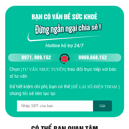
BẠN CÓ VẤN ĐỀ SỨC KHOẺ
Hotline hỗ trợ 24/7
0971. 989.152
0969.668.152
Chọn
trao đổi trực tiếp với bác
[TƯ VẤN TRỰC TUYẾN]
sĩ tư vấn
Để tiết kiệm chi phí, bạn có thể
[ĐỂ LẠI SỐ ĐIỆN THOẠI ]
chúng tôi sẽ liên lạc lại
Gửi
CÓ THỂ BẠN QUAN TÂM