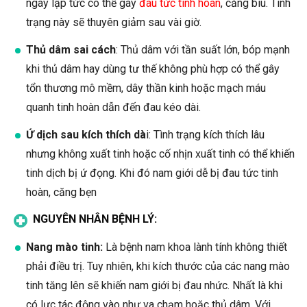
ngay lập tức có thể gây
đau tức tinh hoàn
, căng bìu. Tình
trạng này sẽ thuyên giảm sau vài giờ.
Thủ dâm sai cách
: Thủ dâm với tần suất lớn, bóp mạnh
khi thủ dâm hay dùng tư thế không phù hợp có thể gây
tổn thương mô mềm, dây thần kinh hoặc mạch máu
quanh tinh hoàn dẫn đến đau kéo dài.
Ứ dịch sau kích thích dà
i: Tình trạng kích thích lâu
nhưng không xuất tinh hoặc cố nhịn xuất tinh có thể khiến
tinh dịch bị ứ đọng. Khi đó nam giới dễ bị đau tức tinh
hoàn, căng bẹn
NGUYÊN NHÂN BỆNH LÝ:
Nang mào tinh:
Là bệnh nam khoa lành tính không thiết
phải điều trị. Tuy nhiên, khi kích thước của các nang mào
tinh tăng lên sẽ khiến nam giới bị đau nhức. Nhất là khi
có lực tác động vào như va chạm hoặc thủ dâm. Với